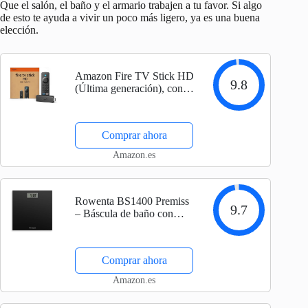
Que el salón, el baño y el armario trabajen a tu favor. Si algo
de esto te ayuda a vivir un poco más ligero, ya es una buena
elección.
Amazon Fire TV Stick HD
9.8
(Última generación), con
TV en directo gratuita,
mando por voz Alexa,
controles de Hogar digital y
Comprar ahora
reproducción en streaming
HD
Amazon.es
Rowenta BS1400 Premiss
9.7
– Báscula de baño con
Pantalla LCD, diseño fino
de 2cm de alto, hasta 150
kg y 100 gr precisión,
Comprar ahora
encendido y apagado
automático, Negro
Amazon.es