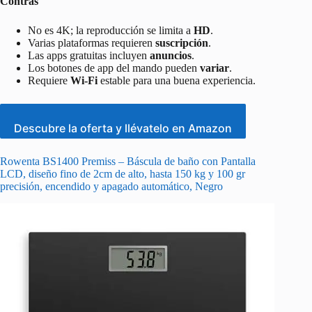
Contras
No es 4K; la reproducción se limita a
HD
.
Varias plataformas requieren
suscripción
.
Las apps gratuitas incluyen
anuncios
.
Los botones de app del mando pueden
variar
.
Requiere
Wi‑Fi
estable para una buena experiencia.
Descubre la oferta y llévatelo en Amazon
Rowenta BS1400 Premiss – Báscula de baño con Pantalla
LCD, diseño fino de 2cm de alto, hasta 150 kg y 100 gr
precisión, encendido y apagado automático, Negro