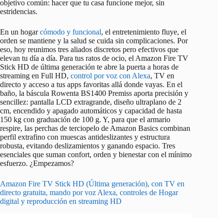
objetivo común: hacer que tu casa funcione mejor, sin
estridencias.
En un hogar
cómodo y funcional
, el entretenimiento fluye, el
orden se mantiene y la salud se cuida sin complicaciones. Por
eso, hoy reunimos tres aliados discretos pero efectivos que
elevan tu día a día. Para tus ratos de ocio, el Amazon Fire TV
Stick HD de última generación te abre la puerta a horas de
streaming en Full HD,
control por voz con Alexa
, TV en
directo y acceso a tus apps favoritas allá donde vayas. En el
baño, la báscula Rowenta BS1400 Premiss aporta precisión y
sencillez: pantalla LCD extragrande, diseño ultraplano de 2
cm, encendido y apagado automáticos y capacidad de hasta
150 kg con graduación de 100 g. Y, para que el armario
respire, las perchas de terciopelo de Amazon Basics combinan
perfil extrafino con muescas antideslizantes y estructura
robusta, evitando deslizamientos y ganando espacio. Tres
esenciales que suman confort, orden y bienestar con el mínimo
esfuerzo. ¿Empezamos?
Amazon Fire TV Stick HD (Última generación), con TV en
directo gratuita, mando por voz Alexa, controles de Hogar
digital y reproducción en streaming HD