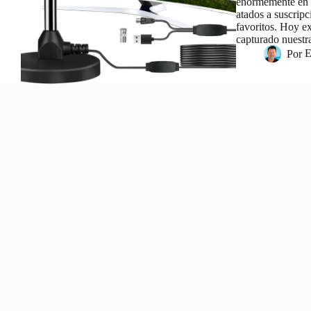
enormemente en 
atados a suscrip
favoritos. Hoy e
capturado nuest
Por
E