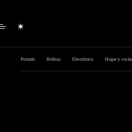
Saltar
al
contenido
Portada
Belleza
Electrónica
Hogar y cocin