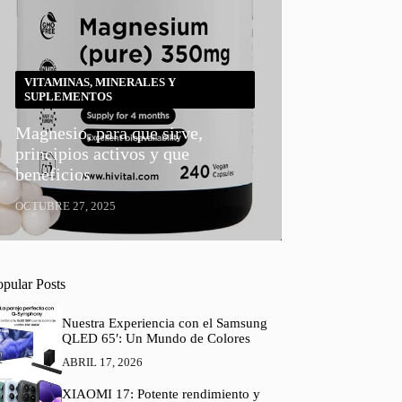
VITAMINAS, MINERALES Y
SUPLEMENTOS
Magnesio, para que sirve,
principios activos y que
beneficios
OCTUBRE 27, 2025
opular Posts
Nuestra Experiencia con el Samsung
QLED 65′: Un Mundo de Colores
ABRIL 17, 2026
XIAOMI 17: Potente rendimiento y