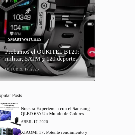
SMARTWATCHES
Probamos el OUKITEL BT20:
militar, 5ATM y 120 deportes
OCTUBRE 17, 2025
opular Posts
Nuestra Experiencia con el Samsung
QLED 65′: Un Mundo de Colores
ABRIL 17, 2026
XIAOMI 17: Potente rendimiento y