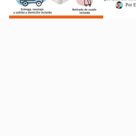
Por
E