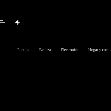
Saltar
al
contenido
Portada
Belleza
Electrónica
Hogar y cocin