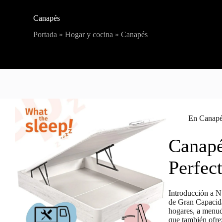
Canapés
Portada
»
Hogar y cocina
»
Canapés
En
Canap
Canapé
Perfec
Introducción a N
de Gran Capacida
hogares, a menud
que también ofr