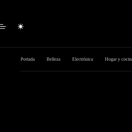
Saltar
al
contenido
Portada
Belleza
Electrónica
Hogar y cocin