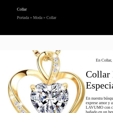
Collar
Portada
»
Moda
»
Collar
En
Collar
Colla
Especi
En nuestra búsqu
exprese amor y ap
LAVUMO con colg
bañado en un he