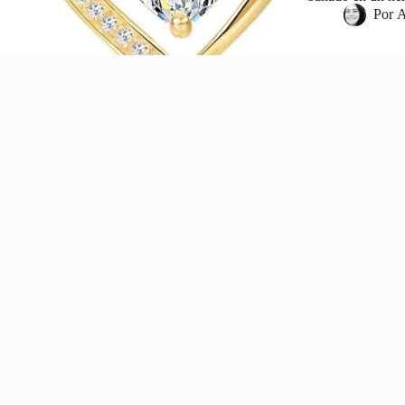
Por
A