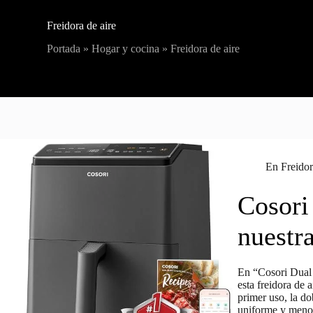
Freidora de aire
Portada
»
Hogar y cocina
»
Freidora de aire
En
Freidor
Cosori
nuestr
En “Cosori Dual 
esta freidora de 
primer uso, la do
uniforme y meno