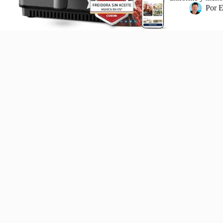
Por
E