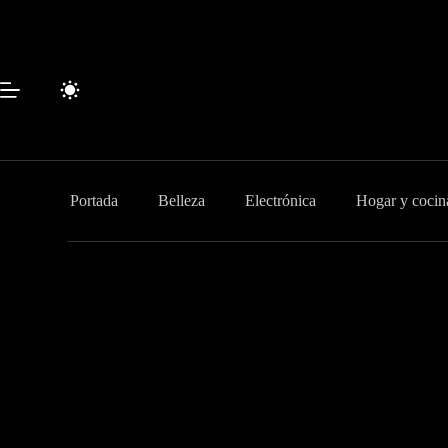
Saltar
al
contenido
Portada
Belleza
Electrónica
Hogar y cocin