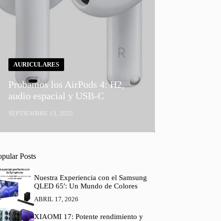
AURICULARES
Probamos los AirPods 4: H2,
audio espacial y USB-C
SEPTIEMBRE 13, 2025
opular Posts
Nuestra Experiencia con el Samsung
QLED 65′: Un Mundo de Colores
ABRIL 17, 2026
XIAOMI 17: Potente rendimiento y