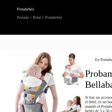
Portabebés
Portada
»
Bebé
»
Portabebés
En
Portab
Probam
Bellab
Si hay un acceso
el bebé, es un b
usando el Portab
bebés de 3 a 36