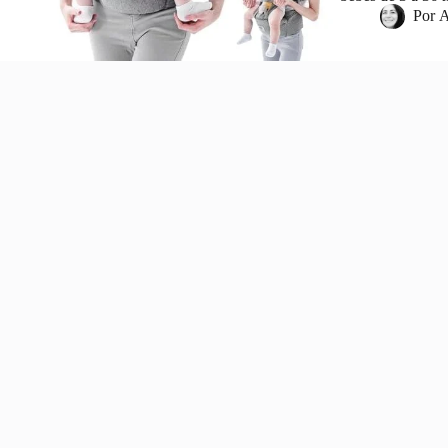
Por
A