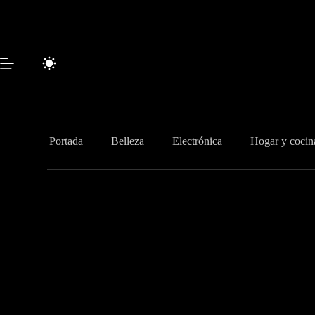
Saltar
al
contenido
Portada
Belleza
Electrónica
Hogar y cocin