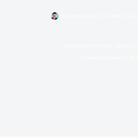
Por
Eugenio Carrió
en
enero 13, 20
Deshumificador 1800ML: Mejora la Ca
en
Deshumidificadores
Rea