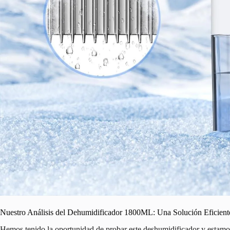
Nuestro Análisis del Dehumidificador 1800ML: Una Solución Eficien
Hemos tenido la oportunidad de probar este deshumidificador y estam