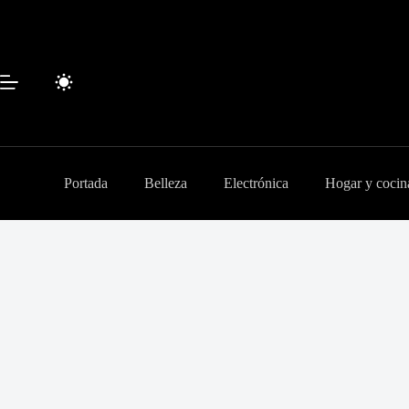
Saltar
al
contenido
Portada
Belleza
Electrónica
Hogar y cocin