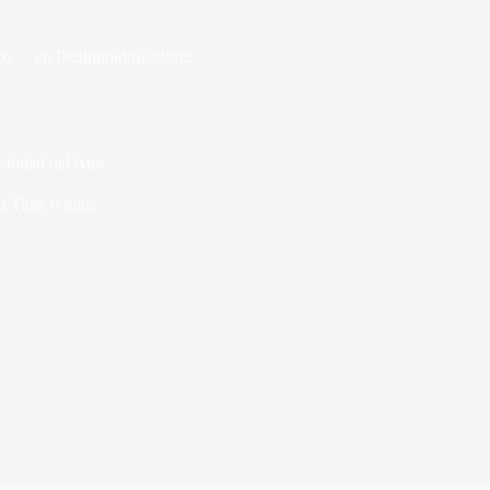
26
en
Deshumidificadores
lidad del Aire
d Time
6 mins