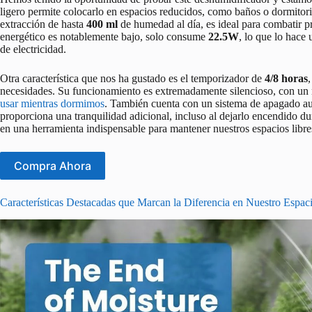
ligero permite colocarlo en espacios reducidos, como baños o dormito
extracción de hasta
400 ml
de humedad al día, es ideal para combatir
energético es notablemente bajo, solo consume
22.5W
, lo que lo hace
de electricidad.
Otra característica que nos ha gustado es el temporizador de
4/8 horas
necesidades. Su funcionamiento es extremadamente silencioso, con un n
usar mientras dormimos
. También cuenta con un sistema de apagado a
proporciona una tranquilidad adicional, incluso al dejarlo encendido du
en una herramienta indispensable para mantener nuestros espacios libr
Compra Ahora
Características Destacadas que Marcan la Diferencia en Nuestro Espac