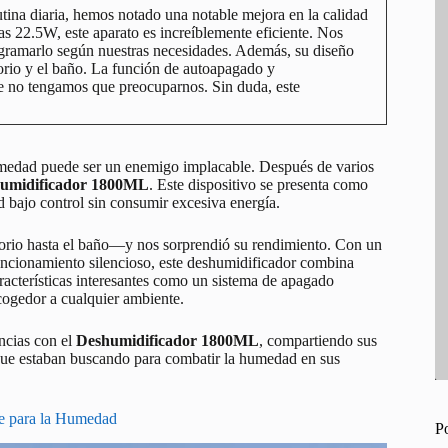
ina diaria, hemos notado una notable mejora en la calidad
as 22.5W, este aparato es increíblemente eficiente. Nos
ogramarlo según nuestras necesidades. Además, su diseño
torio y el baño. La función de autoapagado y
e no tengamos que preocuparnos. Sin duda, este
medad puede ser un enemigo implacable. Después de varios
umidificador 1800ML
. Este dispositivo se presenta como
 bajo control sin consumir excesiva energía.
orio hasta el baño—y nos sorprendió su rendimiento. Con un
uncionamiento silencioso, este deshumidificador combina
acterísticas interesantes como un sistema de apagado
ogedor a cualquier ambiente.
ncias con el
Deshumidificador 1800ML
, compartiendo sus
n que estaban buscando para combatir la humedad en sus
te para la Humedad
P