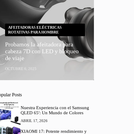
AFEITADORAS ELÉCTRICAS
ROTATIVAS PARA HOMBRE
Probamos la afeitadora para
cabeza 7D con LED y bloqueo
de viaje
OCTUBRE 6, 2025
opular Posts
Nuestra Experiencia con el Samsung
QLED 65′: Un Mundo de Colores
ABRIL 17, 2026
XIAOMI 17: Potente rendimiento y