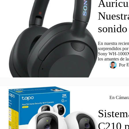
Auricu
Nuestr
sonido
En nuestra reci
sorprendidos por
Sony WH-1000XM5
los amantes de l
Por
E
En
Cámara
Sistem
C210 p