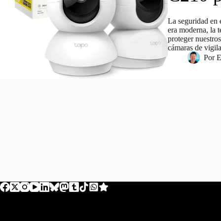
La seguridad en e
era moderna, la t
proteger nuestro
cámaras de vigil
Por
E