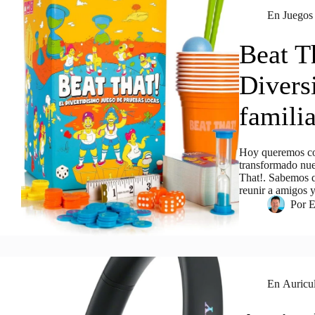
En
Juegos
Beat T
Diversi
famili
Hoy queremos com
transformado nue
That!. Sabemos q
reunir a amigos y
Por
E
En
Auricu