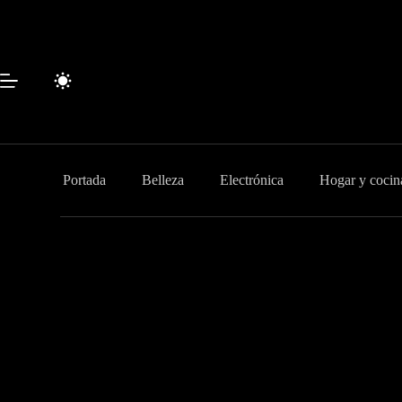
Saltar
al
contenido
Portada
Belleza
Electrónica
Hogar y cocin