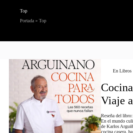
Top
Portada
»
Top
En
Libros
Cocina
Viaje 
Reseña del libro
En el mundo culi
de Karlos Arguiñ
cocina casera, h