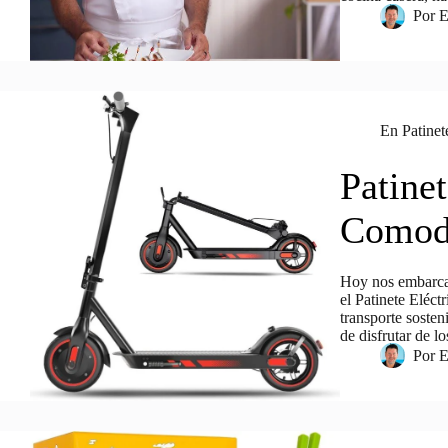
Por
E
En
Patinet
Patinet
Comod
Hoy nos embarca
el Patinete Eléc
transporte sosten
de disfrutar de l
Por
E