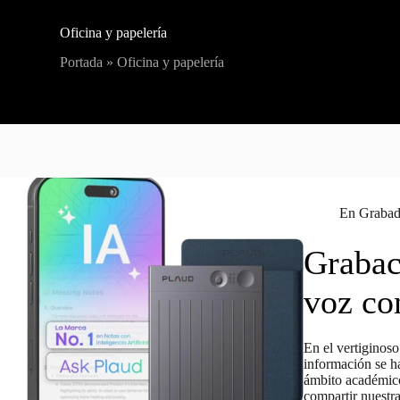
Oficina y papelería
Portada
»
Oficina y papelería
En
Grabado
Grabac
voz co
En el vertiginoso
información se ha
ámbito académico
compartir nuestr