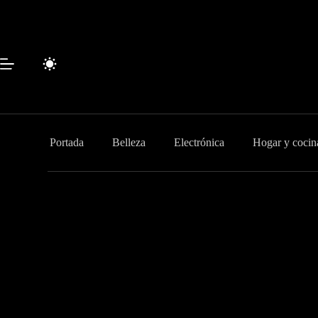
Saltar
al
contenido
Portada
Belleza
Electrónica
Hogar y cocin