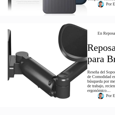
Por
E
En
Repos
Reposa
para B
Reseña del Sop
de Comodidad en 
búsqueda por mejo
de trabajo, reci
ergonómico…
Por
E