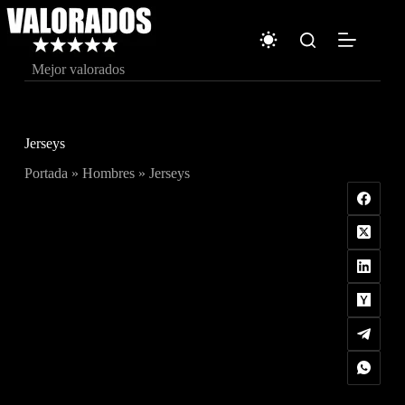
Saltar
al
contenido
Mejor valorados
Jerseys
Portada
»
Hombres
»
Jerseys