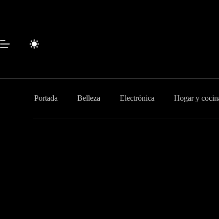
Saltar
al
contenido
Portada
Belleza
Electrónica
Hogar y cocin