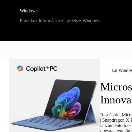
Windows
Portada
»
Informática
»
Tablets
»
Windows
En
Windo
Micros
Innova
Reseña del Micros
| Snapdragon X P
lanzamiento trae
nuestra atenció