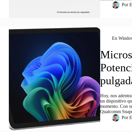
Por
E
En
Windo
Micros
Potenc
pulgad
Hoy, nos adentra
un dispositivo qu
momento. Con su 
Qualcomm Snapd
Por
E