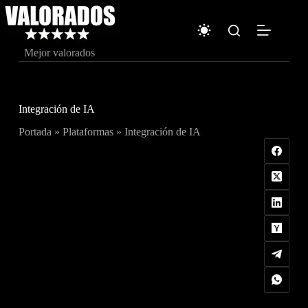
Saltar
al
contenido
Mejor valorados
Integración de IA
Portada
»
Plataformas
»
Integración de IA