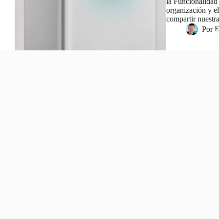
la Funcionalidad
organización y el
compartir nuestr
Por
E