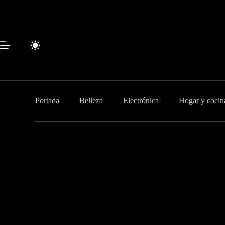
Saltar
al
contenido
Portada
Belleza
Electrónica
Hogar y cocin