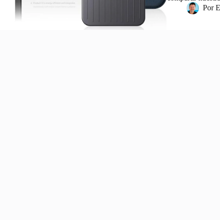
Por
E