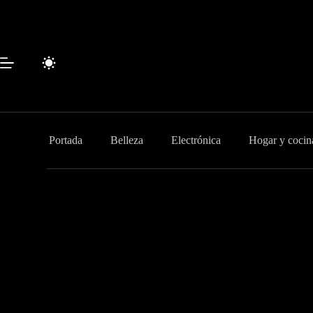
Saltar
al
contenido
Portada
Belleza
Electrónica
Hogar y cocin