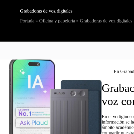
Grabadoras de voz digitales
Portada
»
Oficina y papelería
»
Grabadoras de voz digitales
En
Grabado
Grabac
voz co
En el vertiginoso
información se ha
ámbito académico
compartir nuestr