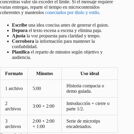
concentras valor sin exceder el límite. Si el mensaje requiere
varias entregas, reparte el tiempo en microcontenidos
coherentes y mantenlos
conectados por título y estilo
.
Escribe
una idea concisa antes de generar el guion.
Depura
el texto escena a escena y elimina paja.
Ajusta
la voz propuesta para claridad y tempo.
Corrobora
la información para mantener la
confiabilidad.
Planifica
el reparto de minutos según objetivo y
audiencia.
Formato
Minutos
Uso ideal
Historia compacta o
1 archivo
5:00
demo guiada.
2
Introducción + cierre o
3:00 + 2:00
archivos
parte 1/2.
3
2:00 + 2:00
Serie de microtips
archivos
+ 1:00
encadenados.