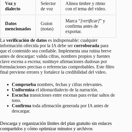
Voz y
Selector
Alinea timbre y ritmo
dialecto
de voz
con el tema del video.
Marca “
[verificar]
” y
Datos
Guion
confirma antes de
mencionados
(notas)
exportar.
La
verificación de datos
es indispensable: cualquier
información ofrecida por la IA debe ser
corroborada
para
que el contenido sea confiable. Implementa una rutina breve
antes de descargar: valida cifras, nombres propios y fuentes
clave escena a escena; sustituye afirmaciones dudosas por
formulaciones precisas o referencias comprobables. Este filtro
final previene errores y fortalece la credibilidad del video.
Comprueba
nombres, fechas y cifras relevantes.
Uniformiza
el idioma/dialecto de la narración.
Escucha
transiciones entre escenas para evitar saltos de
tono.
Confirma
toda afirmación generada por IA antes de
descargar.
Descarga y organización límites del plan gratuito sin enlaces
compartidos y cómo optimizar minutos y archivos