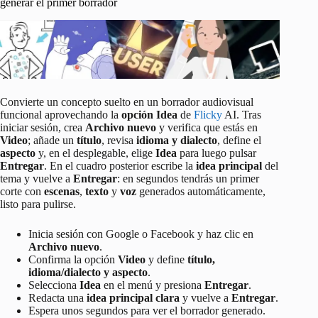
generar el primer borrador
Convierte un concepto suelto en un borrador audiovisual
funcional aprovechando la
opción Idea
de
Flicky
AI. Tras
iniciar sesión, crea
Archivo nuevo
y verifica que estás en
Video
; añade un
título
, revisa
idioma y dialecto
, define el
aspecto
y, en el desplegable, elige
Idea
para luego pulsar
Entregar
. En el cuadro posterior escribe la
idea principal
del
tema y vuelve a
Entregar
: en segundos tendrás un primer
corte con
escenas
,
texto
y
voz
generados automáticamente,
listo para pulirse.
Inicia sesión con Google o Facebook y haz clic en
Archivo nuevo
.
Confirma la opción
Video
y define
título,
idioma/dialecto y aspecto
.
Selecciona
Idea
en el menú y presiona
Entregar
.
Redacta una
idea principal clara
y vuelve a
Entregar
.
Espera unos segundos para ver el borrador generado.