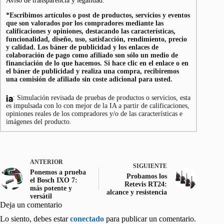
Aviso de transparencia y legalidad:
*Escribimos artículos o post de productos, servicios y eventos
que son valorados por los compradores mediante las
calificaciones y opiniones, destacando las características,
funcionalidad, diseño, uso, satisfacción, rendimiento, precio
y calidad. Los báner de publicidad y los enlaces de
colaboración de pago como afiliado son sólo un medio de
financiación de lo que hacemos. Si hace clic en el enlace o en
el báner de publicidad y realiza una compra, recibiremos
una comisión de afiliado sin coste adicional para usted.
: Simulación revisada de pruebas de productos o servicios, esta
es impulsada con lo con mejor de la IA a partir de calificaciones,
opiniones reales de los compradores y/o de las características e
imágenes del producto.
ANTERIOR
SIGUIENTE
Ponemos a prueba
Probamos los
el Bosch IXO 7:
Retevis RT24:
más potente y
alcance y resistencia
versátil
Deja un comentario
Lo siento, debes estar
conectado
para publicar un comentario.