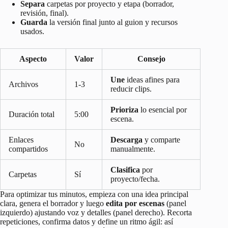
Separa
carpetas por proyecto y etapa (borrador,
revisión, final).
Guarda
la versión final junto al guion y recursos
usados.
Aspecto
Valor
Consejo
Une
ideas afines para
Archivos
1-3
reducir clips.
Prioriza
lo esencial por
Duración total
5:00
escena.
Enlaces
Descarga
y comparte
No
compartidos
manualmente.
Clasifica
por
Carpetas
Sí
proyecto/fecha.
Para optimizar tus minutos, empieza con una idea principal
clara, genera el borrador y luego
edita por escenas
(panel
izquierdo) ajustando voz y detalles (panel derecho). Recorta
repeticiones, confirma datos y define un ritmo ágil: así