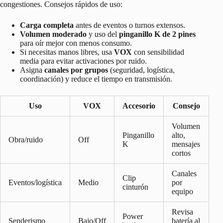
congestiones. Consejos rápidos de uso:
Carga completa
antes de eventos o turnos extensos.
Volumen moderado
y uso del
pinganillo K de 2 pines
para oír mejor con menos consumo.
Si necesitas manos libres, usa
VOX
con sensibilidad
media para evitar activaciones por ruido.
Asigna
canales por grupos
(seguridad, logística,
coordinación) y reduce el tiempo en transmisión.
Uso
VOX
Accesorio
Consejo
Volumen
Pinganillo
alto,
Obra/ruido
Off
K
mensajes
cortos
Canales
Clip
Eventos/logística
Medio
por
cinturón
equipo
Revisa
Power
Senderismo
Bajo/Off
batería al