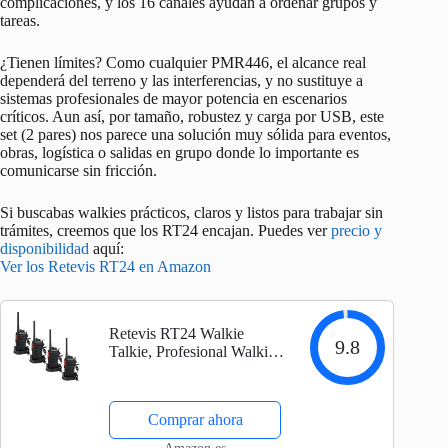
complicaciones, y los 16 canales ayudan a ordenar grupos y
tareas.
¿Tienen límites? Como cualquier PMR446, el alcance real
dependerá del terreno y las interferencias, y no sustituye a
sistemas profesionales de mayor potencia en escenarios
críticos. Aun así, por tamaño, robustez y carga por USB, este
set (2 pares) nos parece una solución muy sólida para eventos,
obras, logística o salidas en grupo donde lo importante es
comunicarse sin fricción.
Si buscabas walkies prácticos, claros y listos para trabajar sin
trámites, creemos que los RT24 encajan. Puedes ver
precio y
disponibilidad
aquí:
Ver los Retevis RT24 en Amazon
Retevis RT24 Walkie
9.8
Talkie, Profesional Walkie-
Talkies con Pinganillos
PMR446 sin Licencia,
Resistente VOX,
Comprar ahora
Radiocomunicación de
Largo Alcance con