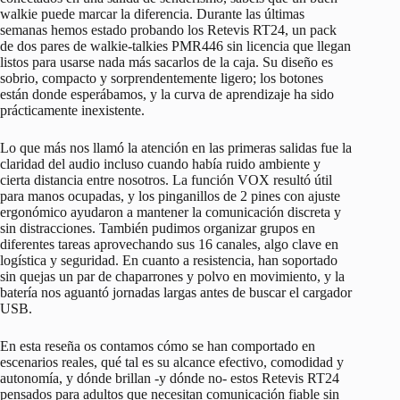
walkie puede marcar la diferencia. Durante las últimas
semanas hemos estado probando los Retevis RT24, un pack
de dos pares de walkie-talkies PMR446 sin licencia que llegan
listos para usarse nada más sacarlos de la caja. Su diseño es
sobrio, compacto y sorprendentemente ligero; los botones
están donde esperábamos, y la curva de aprendizaje ha sido
prácticamente inexistente.
Lo que más nos llamó la atención en las primeras salidas fue la
claridad del audio incluso cuando había ruido ambiente y
cierta distancia entre nosotros. La función VOX resultó útil
para manos ocupadas, y los pinganillos de 2 pines con ajuste
ergonómico ayudaron a mantener la comunicación discreta y
sin distracciones. También pudimos organizar grupos en
diferentes tareas aprovechando sus 16 canales, algo clave en
logística y seguridad. En cuanto a resistencia, han soportado
sin quejas un par de chaparrones y polvo en movimiento, y la
batería nos aguantó jornadas largas antes de buscar el cargador
USB.
En esta reseña os contamos cómo se han comportado en
escenarios reales, qué tal es su alcance efectivo, comodidad y
autonomía, y dónde brillan -y dónde no- estos Retevis RT24
pensados para adultos que necesitan comunicación fiable sin