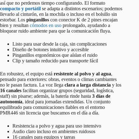
así que no perdemos tiempo configurando. El formato
compacto y portátil
se adapta a distintos escenarios; podemos
llevarlo al cinturón, en la mochila o incluso en el bolsillo sin
estorbar. Los
pinganillos
con conector K de 2 pines encajan
bien y resultan
cómodos en uso
prolongado, ayudando a
bloquear ruido ambiente para que la comunicación fluya.
Listo para usar desde la caja, sin complicaciones
Diseño de botones intuitivo y accesible
Pinganillos ergonómicos que aíslan el ruido
Clip y tamaño reducido para transporte fácil
En robustez, el equipo está
resistente al polvo y al agua
,
pensado para exteriores: obras, eventos o climas cambiantes
no le pasan factura. La voz llega
clara a larga distancia
y los
16 canales
facilitan organizar grupos (seguridad, logística,
staff) sin pisarse; además, la batería rinde hasta
3 días de
autonomía
, ideal para jornadas extendidas. Un conjunto
equilibrado para comunicaciones fiables en el entorno
PMR446 sin licencia que buscamos en el día a día.
Resistencia a polvo y agua para uso intensivo
Audio claro incluso en ambientes ruidosos
16 canales para equipos y tareas