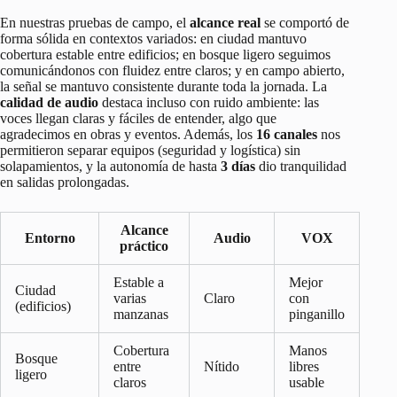
En nuestras pruebas de campo, el
alcance real
se comportó de
forma sólida en contextos variados: en ciudad mantuvo
cobertura estable entre edificios; en bosque ligero seguimos
comunicándonos con fluidez entre claros; y en campo abierto,
la señal se mantuvo consistente durante toda la jornada. La
calidad de audio
destaca incluso con ruido ambiente: las
voces llegan claras y fáciles de entender, algo que
agradecimos en obras y eventos. Además, los
16 canales
nos
permitieron separar equipos (seguridad y logística) sin
solapamientos, y la autonomía de hasta
3 días
dio tranquilidad
en salidas prolongadas.
Alcance
Entorno
Audio
VOX
práctico
Estable a
Mejor
Ciudad
varias
Claro
con
(edificios)
manzanas
pinganillo
Cobertura
Manos
Bosque
entre
Nítido
libres
ligero
claros
usable