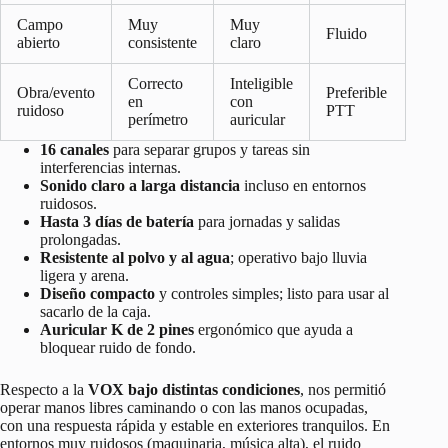
Campo
Muy
Muy
Fluido
abierto
consistente
claro
Correcto
Inteligible
Obra/evento
Preferible
en
con
ruidoso
PTT
perímetro
auricular
16 canales
para separar grupos y tareas sin
interferencias internas.
Sonido claro a larga distancia
incluso en entornos
ruidosos.
Hasta 3 días de batería
para jornadas y salidas
prolongadas.
Resistente al polvo y al agua
; operativo bajo lluvia
ligera y arena.
Diseño compacto
y controles simples; listo para usar al
sacarlo de la caja.
Auricular K de 2 pines
ergonómico que ayuda a
bloquear ruido de fondo.
Respecto a la
VOX bajo distintas condiciones
, nos permitió
operar manos libres caminando o con las manos ocupadas,
con una respuesta rápida y estable en exteriores tranquilos. En
entornos muy ruidosos (maquinaria, música alta), el ruido