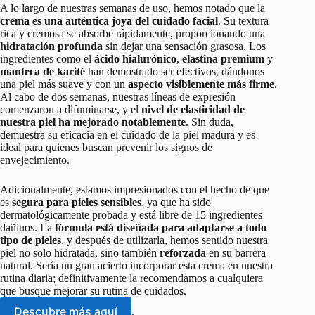
A lo largo de nuestras semanas de uso, hemos notado que la
crema es una auténtica joya del cuidado facial
. Su textura
rica y cremosa se absorbe rápidamente, proporcionando una
hidratación profunda
sin dejar una sensación grasosa. Los
ingredientes como el
ácido hialurónico
,
elastina premium
y
manteca de karité
han demostrado ser efectivos, dándonos
una piel más suave y con un
aspecto visiblemente más firme
.
Al cabo de dos semanas, nuestras líneas de expresión
comenzaron a difuminarse, y el
nivel de elasticidad de
nuestra piel ha mejorado notablemente
. Sin duda,
demuestra su eficacia en el cuidado de la piel madura y es
ideal para quienes buscan prevenir los signos de
envejecimiento.
Adicionalmente, estamos impresionados con el hecho de que
es
segura para pieles sensibles
, ya que ha sido
dermatológicamente probada y está libre de 15 ingredientes
dañinos. La
fórmula está diseñada para adaptarse a todo
tipo de pieles
, y después de utilizarla, hemos sentido nuestra
piel no solo hidratada, sino también
reforzada
en su barrera
natural. Sería un gran acierto incorporar esta crema en nuestra
rutina diaria; definitivamente la recomendamos a cualquiera
que busque mejorar su rutina de cuidados.
Descubre más aquí
.