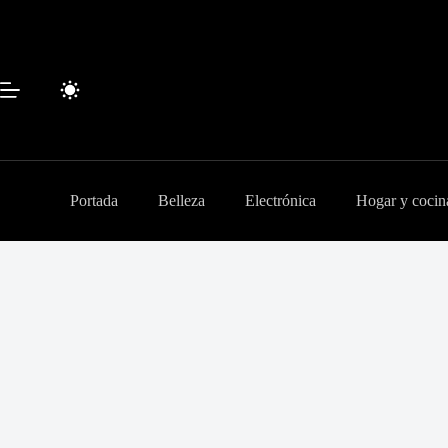
Saltar
al
contenido
Portada
Belleza
Electrónica
Hogar y cocin