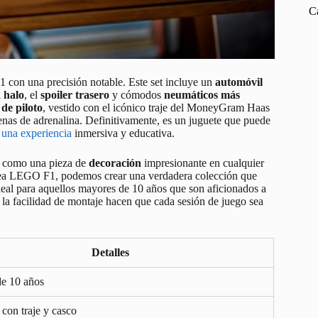
C
 con una precisión notable. Este set incluye un
automóvil
l
halo
, el
spoiler trasero
y cómodos
neumáticos más
 de piloto
, vestido con el icónico traje del MoneyGram Haas
lenas de adrenalina. Definitivamente, es un juguete que puede
 una experiencia
inmersiva y educativa.
ve como una pieza de
decoración
impresionante en cualquier
a línea LEGO F1, podemos crear una verdadera colección que
 ideal para aquellos mayores de 10 años que son aficionados a
 la facilidad de montaje hacen que cada sesión de juego sea
Detalles
de 10 años
o con traje y casco