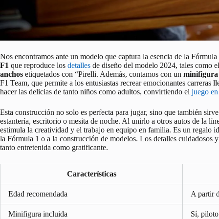
Nos encontramos ante un modelo que captura la esencia de la Fórmula 1
F1
que reproduce los
detalles
de diseño del modelo 2024, tales como e
anchos
etiquetados con “Pirelli. Además, contamos con un
minifigura
F1 Team, que permite a los entusiastas recrear emocionantes carreras l
hacer las delicias de tanto niños como adultos, convirtiendo el
juego en
Esta construcción no solo es perfecta para jugar, sino que también sir
estantería, escritorio o mesita de noche. Al unirlo a otros autos de l
estimula la creatividad y el trabajo en equipo en familia. Es un regalo
la Fórmula 1 o a la construcción de modelos. Los detalles cuidadosos y
tanto entretenida como gratificante.
Características
Edad recomendada
A partir 
Minifigura incluida
Sí, pilot