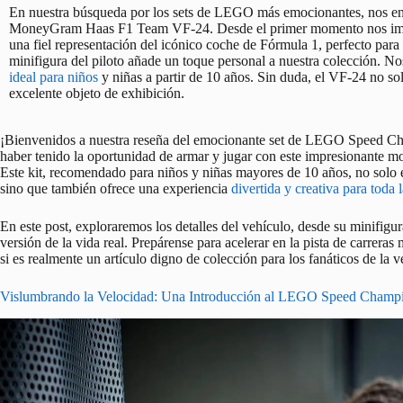
En nuestra búsqueda por los sets de LEGO más emocionantes, nos
MoneyGram Haas F1 Team VF-24. Desde el primer momento nos impresi
una fiel representación del icónico coche de Fórmula 1, perfecto para
minifigura del piloto añade un toque personal a nuestra colección. 
ideal para niños
y niñas a partir de 10 años. Sin duda, el VF-24 no so
excelente objeto de exhibición.
¡Bienvenidos a nuestra reseña del emocionante set de LEGO Speed
haber tenido la oportunidad de armar y jugar con este impresionante mo
Este kit, recomendado para niños y niñas mayores de 10 años, no solo e
sino que también ofrece una experiencia
divertida y creativa para toda l
En este post, exploraremos los detalles del vehículo, desde su minifigura
versión de la vida real. Prepárense para acelerar en la pista de carreras
si es realmente un artículo digno de colección para los fanáticos de la v
Vislumbrando la Velocidad: Una Introducción al LEGO Speed Cham