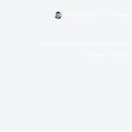
Por
Eugenio Carrió
en
noviembre
Descubrimos el LEGO Speed Champions: emoción
en
Juguetes
Read Tim