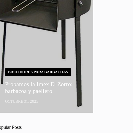
BASTIDORES PARA BARBACOAS
Probamos la Imex El Zorro:
barbacoa y paellero
OCTUBRE 31, 2025
opular Posts