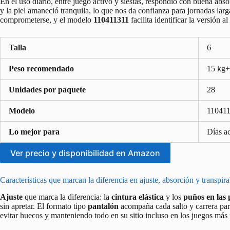
En el uso diario, entre juego activo y siestas, respondió con buena ab
y la piel amaneció tranquila, lo que nos da confianza para jornadas larg
comprometerse, y el modelo
110411311
facilita identificar la versión al
Talla
6
Peso recomendado
15 kg+
Unidades por paquete
28
Modelo
11041
Lo mejor para
Días ac
Ver precio y disponibilidad en Amazon
Características que marcan la diferencia en ajuste, absorción y transpira
Ajuste
que marca la diferencia: la
cintura elástica
y los
puños en las 
sin apretar. El formato tipo
pantalón
acompaña cada salto y carrera par
evitar huecos y manteniendo todo en su sitio incluso en los juegos más