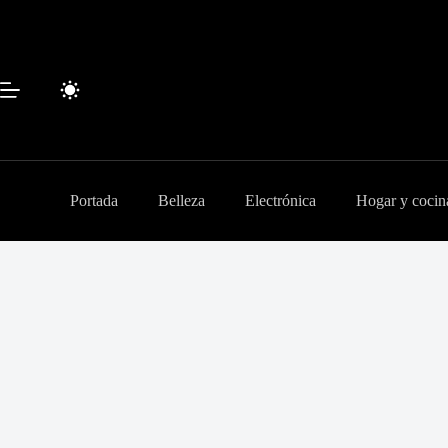
Saltar
al
contenido
Portada
Belleza
Electrónica
Hogar y cocin