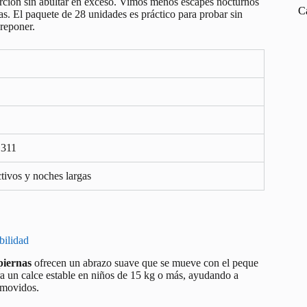
sorción sin abultar en exceso. Vimos menos escapes nocturnos
C
as. El paquete de 28 unidades es práctico para probar sin
 reponer.
1311
tivos y noches largas
bilidad
piernas
ofrecen un abrazo suave que se mueve con el peque
a un calce estable en niños de 15 kg o más, ayudando a
 movidos.