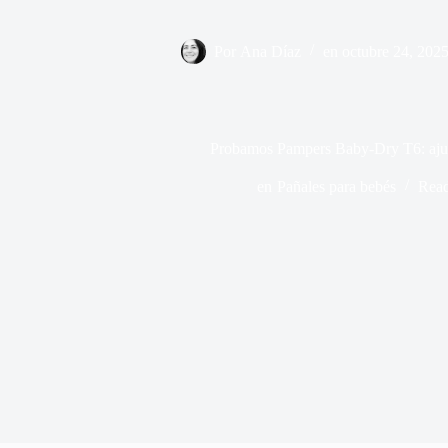
Por
Ana Díaz
en
octubre 24, 202
Probamos Pampers Baby-Dry T6: aju
en
Pañales para bebés
Rea