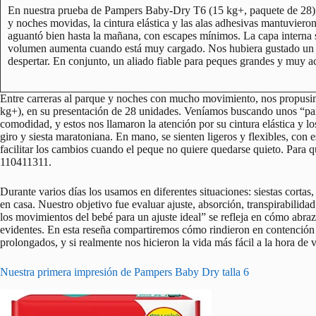
En nuestra prueba de Pampers Baby-Dry T6 (15 kg+, paquete de 28), 
y noches movidas, la cintura elástica y las alas adhesivas mantuvieron 
aguantó bien hasta la mañana, con escapes mínimos. La capa interna s
volumen aumenta cuando está muy cargado. Nos hubiera gustado un i
despertar. En conjunto, un aliado fiable para peques grandes y muy ac
Entre carreras al parque y noches con mucho movimiento, nos propus
kg+), en su presentación de 28 unidades. Veníamos buscando unos “paña
comodidad, y estos nos llamaron la atención por su cintura elástica y l
giro y siesta maratoniana. En mano, se sienten ligeros y flexibles, con
facilitar los cambios cuando el peque no quiere quedarse quieto. Para 
110411311.
Durante varios días los usamos en diferentes situaciones: siestas cortas
en casa. Nuestro objetivo fue evaluar ajuste, absorción, transpirabilida
los movimientos del bebé para un ajuste ideal” se refleja en cómo abraza
evidentes. En esta reseña compartiremos cómo rindieron en contención 
prolongados, y si realmente nos hicieron la vida más fácil a la hora de v
Nuestra primera impresión de Pampers Baby Dry talla 6