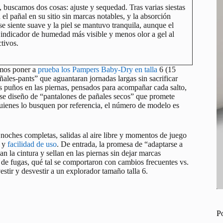
buscamos dos cosas: ajuste y sequedad. Tras varias siestas
el pañal en su sitio sin marcas notables, y la absorción
e siente suave y la piel se mantuvo tranquila, aunque el
ndicador de humedad más visible y menos olor a gel al
tivos.
imos poner a
prueba los Pampers Baby-Dry en talla
6 (15
les-pants” que aguantaran jornadas largas sin sacrificar
os puños en las piernas, pensados para acompañar cada salto,
 ese diseño de “pantalones de pañales secos” que promete
quienes lo busquen por referencia, el número de modelo es
, noches completas, salidas al aire libre y momentos de juego
d y
facilidad de uso
. De entrada, la promesa de “adaptarse a
n la cintura y sellan en las piernas sin dejar marcas
de fugas, qué tal se comportaron con cambios frecuentes vs.
estir y desvestir a un explorador tamaño talla 6.
P