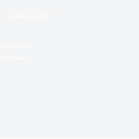
5
en
Pañales para bebés
ste y sequedad
d Time
7 mins