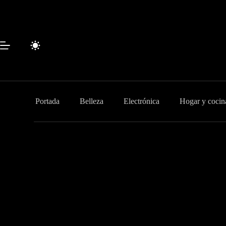
Saltar
al
contenido
Portada
Belleza
Electrónica
Hogar y cocin