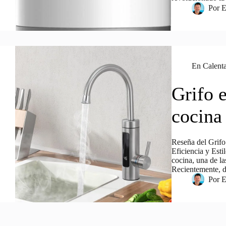
Por
E
En
Calenta
Grifo e
cocina
Reseña del Gri
Eficiencia y Esti
cocina, una de la
Recientemente, d
Por
E