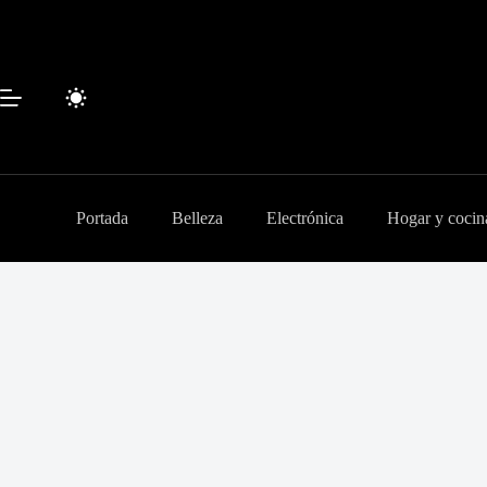
Saltar
al
contenido
Portada
Belleza
Electrónica
Hogar y cocin