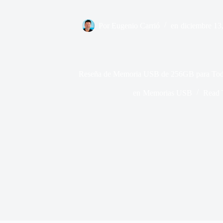
Por
Eugenio Carrió
en
diciembre 13
Reseña de Memoria USB de 256GB para Todo
en
Memorias USB
Read 