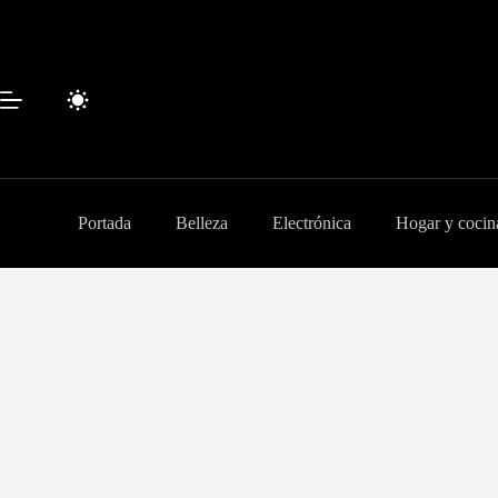
Saltar
al
contenido
Portada
Belleza
Electrónica
Hogar y cocin