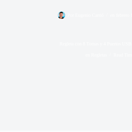
Por
Eugenio Carrió
en
febrero 
Regleta con 8 Tomas y 4 Puertos USB:
en
Regletas
Read Tim