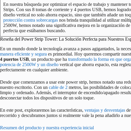
En nuestra búsqueda por optimizar el espacio de trabajo y mantener 
Strips. Con sus 8 tomas de corriente y 4 puertos USB, hemos logrado 
diseño vertical no solo ahorra espacio, sino que también añade un to
protección contra sobrecargas
nos brinda tranquilidad al utilizar múl
2500W, hemos notado una significativa mejora en la organización de
perfecta que estábamos buscando.
Reseña del Power Strip Tower: La Solución Perfecta para Nuestros Es
En un mundo donde la tecnología avanza a pasos agigantados, la necesi
manera eficiente y segura
es primordial. Hoy queremos compartir nuest
4 puertos USB
, un producto que ha
transformado la forma en que or
potencia de 2500W y un diseño
vertical que ahorra espacio, esta reglet
perfectamente en cualquier ambiente.
Desde que comenzamos a usar este power strip, hemos notado una reduc
nuestro escritorio. Con un
cable de 2
metros, las posibilidades de coloc
limpio y ordenado. Además, el interruptor de encendido/apagado result
desconectar todos los dispositivos de un solo toque.
En este post, exploraremos las características,
ventajas y desventajas
de 
recorrido y descubramos juntos si realmente vale la pena añadirlo a n
Resumen del producto y nuestra experiencia inicial