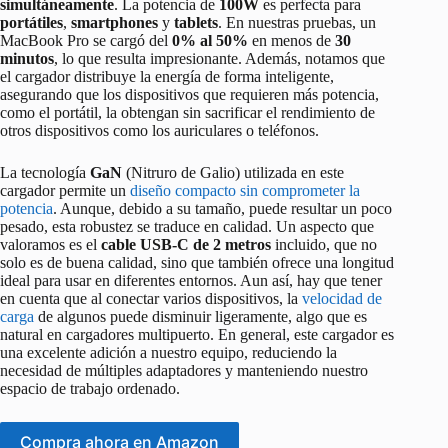
simultáneamente
. La potencia de
100W
es perfecta para
portátiles
,
smartphones
y
tablets
. En nuestras pruebas, un
MacBook Pro se cargó del
0% al 50%
en menos de
30
minutos
, lo que resulta impresionante. Además, notamos que
el cargador distribuye la energía de forma inteligente,
asegurando que los dispositivos que requieren más potencia,
como el portátil, la obtengan sin sacrificar el rendimiento de
otros dispositivos como los auriculares o teléfonos.
La tecnología
GaN
(Nitruro de Galio) utilizada en este
cargador permite un
diseño compacto sin comprometer la
potencia
. Aunque, debido a su tamaño, puede resultar un poco
pesado, esta robustez se traduce en calidad. Un aspecto que
valoramos es el
cable USB-C de 2 metros
incluido, que no
solo es de buena calidad, sino que también ofrece una longitud
ideal para usar en diferentes entornos. Aun así, hay que tener
en cuenta que al conectar varios dispositivos, la
velocidad de
carga
de algunos puede disminuir ligeramente, algo que es
natural en cargadores multipuerto. En general, este cargador es
una excelente adición a nuestro equipo, reduciendo la
necesidad de múltiples adaptadores y manteniendo nuestro
espacio de trabajo ordenado.
Compra ahora en Amazon