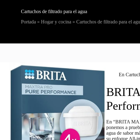
Cartuchos de filtrado para el agua
Portada
»
Hogar y cocina
»
Cartuchos de filtrado para el ag
En
Cartuch
BRITA
Perfor
En “BRITA MAXT
ponemos a prueba
agua de sabor má
su enfoque All‑i