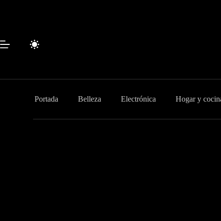
Saltar
al
contenido
Portada
Belleza
Electrónica
Hogar y cocin