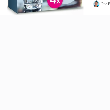
Por
E