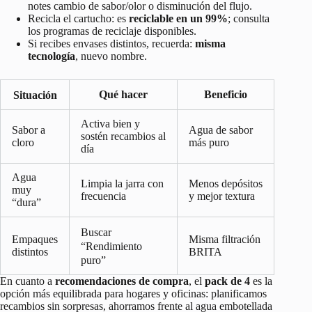
notes cambio de sabor/olor o disminución del flujo.
Recicla el cartucho: es
reciclable en un 99%
; consulta
los programas de reciclaje disponibles.
Si recibes envases distintos, recuerda:
misma
tecnología
, nuevo nombre.
Qué hacer
Beneficio
Situación
Activa bien y
Sabor a
Agua de sabor
sostén recambios al
cloro
más puro
día
Agua
Limpia la jarra con
Menos depósitos
muy
frecuencia
y mejor textura
“dura”
Buscar
Empaques
Misma filtración
“Rendimiento
distintos
BRITA
puro”
En cuanto a
recomendaciones de compra
, el
pack de 4
es la
opción más equilibrada para hogares y oficinas: planificamos
recambios sin sorpresas, ahorramos frente al agua embotellada