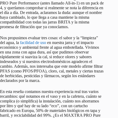
PRO Pure Performance (antes llamado All‑in‑1) en un pack de
4, y queríamos comprobar si realmente se nota la diferencia en
el día a día. De entrada, aclaramos la duda: aunque el nombre
haya cambiado, lo que llega a casa mantiene la misma
compatibilidad con todas las jarras BRITA y la misma
promesa de filtración que ya conocíamos.
Nos propusimos evaluar tres cosas: el sabor y la “limpieza”
del agua, la
facilidad de uso
en nuestra jarra y el impacto
económico y ambiental frente al agua embotellada. Vivimos
en una zona con agua dura, así que pudimos observar
rápidamente si suaviza la cal, si reduce olores y sabores
indeseados y si nuestros electrodomésticos agradecen el
cambio. Además, nos interesaba que este modelo afirme filtrar
PFAS (como PFOS/PFOA), cloro, cal, metales y ciertas trazas
de herbicidas, pesticidas y fármacos, según los estándares
declarados por la marca.
En esta reseña contamos nuestra experiencia real tras varios
recambios: qué notamos en el vaso y en la cafetera, cuánto se
complica (o simplifica) la instalación, cuánto nos ahorramos
por litro y qué hay de su lado “eco”, con un cartucho
fabricado en Europa, 50% de materiales biológicos en tapa y
barril, y reciclabilidad del 99%. ¿Es el MAXTRA PRO Pure