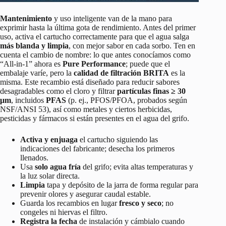
Mantenimiento
y uso inteligente van de la mano para
exprimir hasta la última gota de rendimiento. Antes del primer
uso, activa el cartucho correctamente para que el agua salga
más blanda y limpia
, con mejor sabor en cada sorbo. Ten en
cuenta el cambio de nombre: lo que antes conocíamos como
“All-in-1” ahora es
Pure Performance
; puede que el
embalaje varíe, pero la
calidad de filtración BRITA
es la
misma. Este recambio está diseñado para reducir sabores
desagradables como el cloro y filtrar
partículas finas ≥ 30
μm
, incluidos
PFAS
(p. ej., PFOS/PFOA, probados según
NSF/ANSI 53), así como metales y ciertos herbicidas,
pesticidas y fármacos si están presentes en el agua del grifo.
Activa y enjuaga
el cartucho siguiendo las
indicaciones del fabricante; desecha los primeros
llenados.
Usa
solo agua fría
del grifo; evita altas temperaturas y
la luz solar directa.
Limpia
tapa y depósito de la jarra de forma regular para
prevenir olores y asegurar caudal estable.
Guarda los recambios en lugar
fresco y seco
; no
congeles ni hiervas el filtro.
Registra la fecha
de instalación y cámbialo cuando