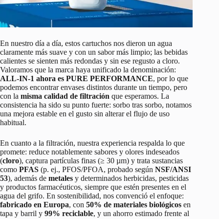
En nuestro día a día, estos cartuchos nos dieron un agua
claramente más suave y con un sabor más limpio; las bebidas
calientes se sienten más redondas y sin ese regusto a cloro.
Valoramos que la marca haya unificado la denominación:
ALL-IN-1 ahora es PURE PERFORMANCE
, por lo que
podemos encontrar envases distintos durante un tiempo, pero
con la
misma calidad de filtración
que esperamos. La
consistencia ha sido su punto fuerte: sorbo tras sorbo, notamos
una mejora estable en el gusto sin alterar el flujo de uso
habitual.
En cuanto a la filtración, nuestra experiencia respalda lo que
promete: reduce notablemente sabores y olores indeseados
(
cloro
), captura partículas finas (≥ 30 µm) y trata sustancias
como
PFAS
(p. ej., PFOS/PFOA, probado según
NSF/ANSI
53
), además de
metales
y determinados herbicidas, pesticidas
y productos farmacéuticos, siempre que estén presentes en el
agua del grifo. En sostenibilidad, nos convenció el enfoque:
fabricado en Europa
, con
50% de materiales biológicos
en
tapa y barril y
99% reciclable
, y un ahorro estimado frente al