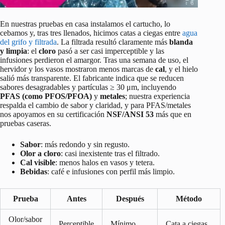
En nuestras pruebas en casa instalamos el cartucho, lo
cebamos y, tras tres llenados, hicimos catas a ciegas entre
agua
del grifo y filtrada
. La filtrada resultó claramente más
blanda
y limpia
: el
cloro
pasó a ser casi imperceptible y las
infusiones perdieron el amargor. Tras una semana de uso, el
hervidor y los vasos mostraron menos marcas de
cal
, y el hielo
salió más transparente. El fabricante indica que se reducen
sabores desagradables y partículas ≥ 30 μm, incluyendo
PFAS (como PFOS/PFOA)
y
metales
; nuestra experiencia
respalda el cambio de sabor y claridad, y para PFAS/metales
nos apoyamos en su certificación
NSF/ANSI 53
más que en
pruebas caseras.
Sabor
: más redondo y sin regusto.
Olor a cloro
: casi inexistente tras el filtrado.
Cal visible
: menos halos en vasos y tetera.
Bebidas
: café e infusiones con perfil más limpio.
Prueba
Antes
Después
Método
Olor/sabor
Perceptible
Mínimo
Cata a ciegas