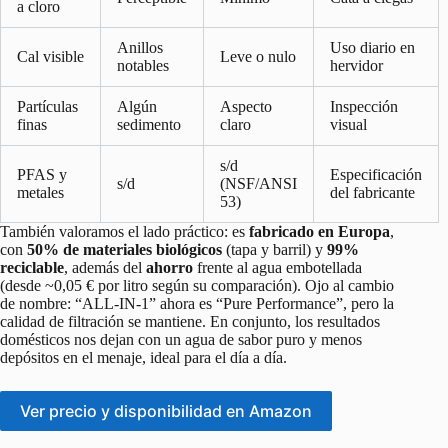
a cloro
Anillos
Uso diario en
Cal visible
Leve o nulo
notables
hervidor
Partículas
Algún
Aspecto
Inspección
finas
sedimento
claro
visual
s/d
PFAS y
Especificación
s/d
(NSF/ANSI
metales
del fabricante
53)
También valoramos el lado práctico: es
fabricado en Europa
,
con
50% de materiales biológicos
(tapa y barril) y
99%
reciclable
, además del
ahorro
frente al agua embotellada
(desde ~0,05 € por litro según su comparación). Ojo al cambio
de nombre: “ALL‑IN‑1” ahora es “Pure Performance”, pero la
calidad de filtración se mantiene. En conjunto, los resultados
domésticos nos dejan con un agua de sabor puro y menos
depósitos en el menaje, ideal para el día a día.
Ver precio y disponibilidad en Amazon