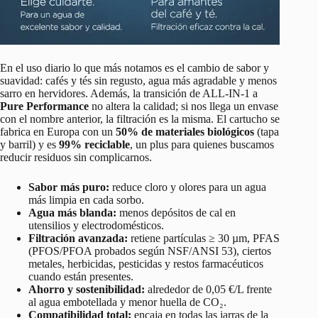
En el uso diario lo que más notamos es el cambio de sabor y
suavidad: cafés y tés sin regusto, agua más agradable y menos
sarro en hervidores. Además, la transición de ALL‑IN‑1 a
Pure Performance
no altera la calidad; si nos llega un envase
con el nombre anterior, la filtración es la misma. El cartucho se
fabrica en Europa con un
50% de materiales biológicos
(tapa
y barril) y es
99% reciclable
, un plus para quienes buscamos
reducir residuos sin complicarnos.
Sabor más puro:
reduce cloro y olores para un agua
más limpia en cada sorbo.
Agua más blanda:
menos depósitos de cal en
utensilios y electrodomésticos.
Filtración avanzada:
retiene partículas ≥ 30 µm, PFAS
(PFOS/PFOA probados según NSF/ANSI 53), ciertos
metales, herbicidas, pesticidas y restos farmacéuticos
cuando están presentes.
Ahorro y sostenibilidad:
alrededor de 0,05 €/L frente
al agua embotellada y menor huella de CO₂.
Compatibilidad total:
encaja en todas las jarras de la