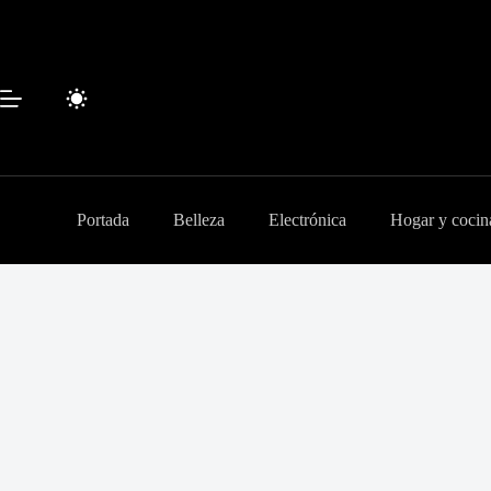
Saltar
al
contenido
Portada
Belleza
Electrónica
Hogar y cocin