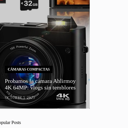
CÁMARAS COMPACTAS
Probamos la cámara Ahlirmoy
4K 64MP: vlogs sin temblores
OCTUBRE 5, 2025
opular Posts