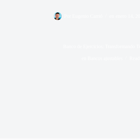
Por
Eugenio Carrió
en
enero 14, 2
Banco de Ejercicios: Transformando T
en
Bancos ajustables
Read