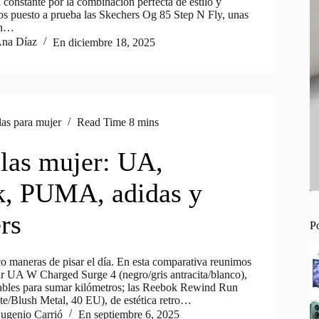
constante por la combinación perfecta de estilo y
 puesto a prueba las Skechers Og 85 Step N Fly, unas
an…
na Díaz
En
diciembre 18, 2025
las para mujer
Read Time
8 mins
llas mujer: UA,
, PUMA, adidas y
rs
P
co maneras de pisar el día. En esta comparativa reunimos
 UA W Charged Surge 4 (negro/gris antracita/blanco),
irables para sumar kilómetros; las Reebok Rewind Run
e/Blush Metal, 40 EU), de estética retro…
ugenio Carrió
En
septiembre 6, 2025