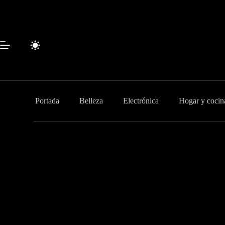
Saltar
al
contenido
Portada
Belleza
Electrónica
Hogar y cocin