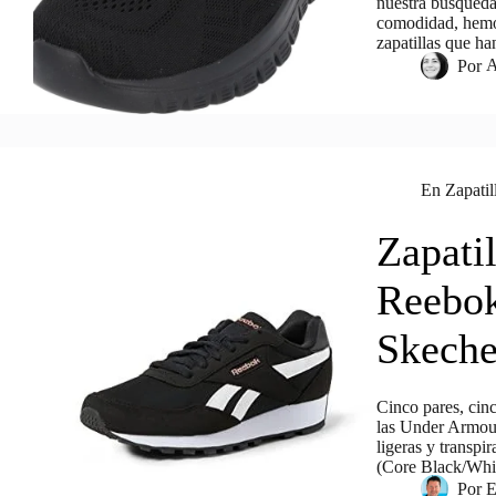
nuestra búsqueda 
comodidad, hemos
zapatillas que h
Por
A
En
Zapatil
Zapati
Reebok
Skeche
Cinco pares, cin
las Under Armour
ligeras y transp
(Core Black/Whit
Por
E