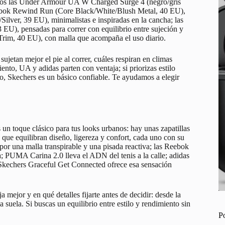
nimos las Under Armour UA W Charged Surge 4 (negro/gris
 Reebok Rewind Run (Core Black/White/Blush Metal, 40 EU),
ilver, 39 EU), minimalistas e inspiradas en la cancha; las
EU), pensadas para correr con equilibrio entre sujeción y
Trim, 40 EU), con malla que acompaña el uso diario.
sujetan mejor el pie al correr, cuáles respiran en climas
nto, UA y adidas parten con ventaja; si priorizas estilo
, Skechers es un básico confiable. Te ayudamos a elegir
s un toque clásico para tus looks urbanos: hay unas zapatillas
que equilibran diseño, ligereza y confort, cada uno con su
r una malla transpirable y una pisada reactiva; las Reebok
; PUMA Carina 2.0 lleva el ADN del tenis a la calle; adidas
Skechers Graceful Get Connected ofrece esa sensación
mejor y en qué detalles fijarte antes de decidir: desde la
la suela. Si buscas un equilibrio entre estilo y rendimiento sin
P