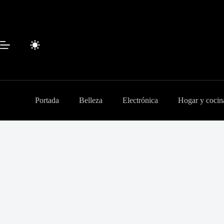
Saltar
al
contenido
Portada
Belleza
Electrónica
Hogar y cocin