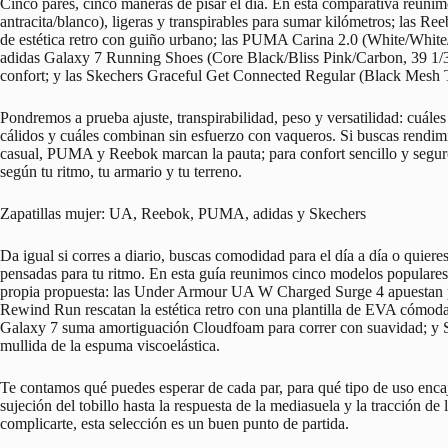
Cinco pares, cinco maneras de pisar el día. En esta comparativa reu
antracita/blanco), ligeras y transpirables para sumar kilómetros; las
de estética retro con guiño urbano; las PUMA Carina 2.0 (White/White/S
adidas Galaxy 7 Running Shoes (Core Black/Bliss Pink/Carbon, 39 1/3 
confort; y las Skechers Graceful Get Connected Regular (Black Mesh 
Pondremos a prueba ajuste, transpirabilidad, peso y versatilidad: cuáles 
cálidos y cuáles combinan sin esfuerzo con vaqueros. Si buscas rendimie
casual, PUMA y Reebok marcan la pauta; para confort sencillo y seguro
según tu ritmo, tu armario y tu terreno.
Zapatillas mujer: UA, Reebok, PUMA, adidas y Skechers
Da igual si corres a diario, buscas comodidad para el día a día o quiere
pensadas para tu ritmo. En esta guía reunimos cinco modelos populares 
propia propuesta: las Under Armour UA W Charged Surge 4 apuestan po
Rewind Run rescatan la estética retro con una plantilla de EVA cómoda
Galaxy 7 suma amortiguación Cloudfoam para correr con suavidad; y 
mullida de la espuma viscoelástica.
Te contamos qué puedes esperar de cada par, para qué tipo de uso encaja 
sujeción del tobillo hasta la respuesta de la mediasuela y la tracción de 
complicarte, esta selección es un buen punto de partida.