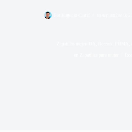
Por
Eugenio Carrió
en
septiembre 6, 2
Zapatillas mujer: UA, Reebok, PUMA, a
en
Zapatillas para mujer
Rea