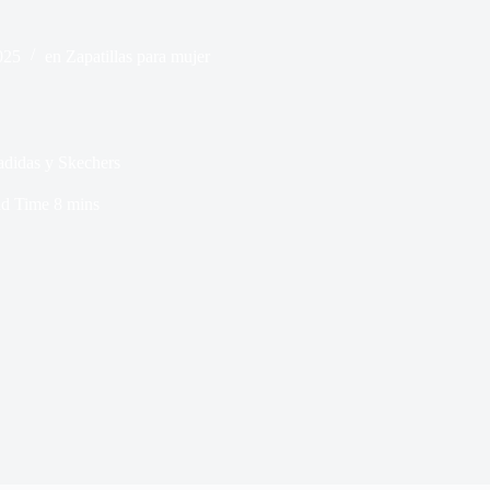
025
en
Zapatillas para mujer
didas y Skechers
d Time
8 mins