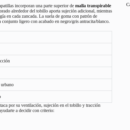
C
apatillas incorporan una parte superior de
malla transpirable
orado alrededor del tobillo aporta sujeción adicional, mientras
gía en cada zancada. La suela de goma con patrón de
n conjunto ligero con acabado en negro/gris antracita/blanco.
cción
g urbano
o
taca por su ventilación, sujeción en el tobillo y tracción
yudarte a decidir con criterio: