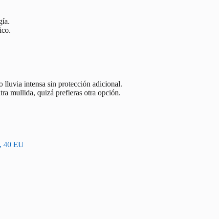
gía.
ico.
.
o lluvia intensa sin protección adicional.
ra mullida, quizá prefieras otra opción.
l, 40 EU