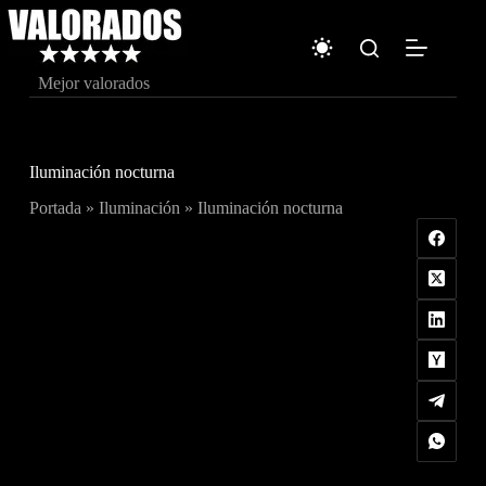
Saltar
al
contenido
Mejor valorados
Iluminación nocturna
Portada
»
Iluminación
»
Iluminación nocturna