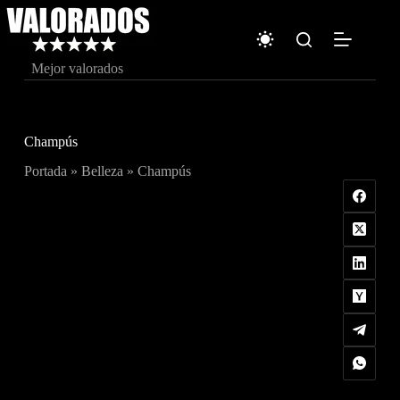
Saltar
al
contenido
Mejor valorados
Champús
Portada
»
Belleza
»
Champús