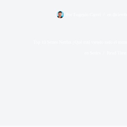
Por
Eugenio Carrió
en
diciemb
Top 10 Series Netflix ¿Qué está viendo todo el mu
en
Series
Read Time