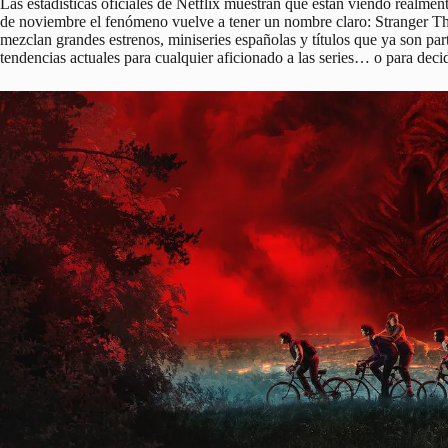
Las estadísticas oficiales de Netflix muestran qué están viendo realme
de noviembre el fenómeno vuelve a tener un nombre claro:
Stranger T
mezclan grandes estrenos, miniseries españolas y títulos que ya son part
tendencias actuales para cualquier aficionado a las series… o para deci