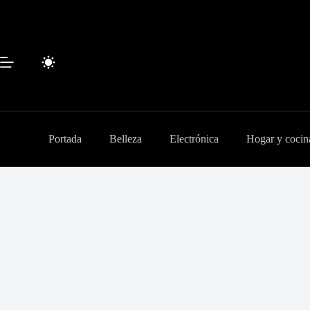
Saltar
al
contenido
Portada
Belleza
Electrónica
Hogar y cocin