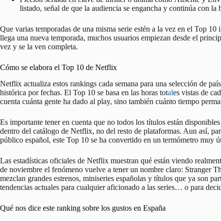
listado, señal de que la audiencia se engancha y continúa con la h
Que varias temporadas de una misma serie estén a la vez en el Top 10
llega una nueva temporada, muchos usuarios empiezan desde el principio
vez y se la ven completa.
Cómo se elabora el Top 10 de Netflix
Netflix actualiza estos rankings cada semana para una selección de paí
histórica por fechas. El Top 10 se basa en las horas tot
al
es vistas de ca
cuenta cuánta gente ha dado al play, sino también cuánto tiempo perman
Es importante tener en cuenta que no todos los títulos están disponibles e
dentro del catálogo de Netflix, no del resto de plataformas. Aun así, pa
público español, este Top 10 se ha convertido en un termómetro muy út
Las estadísticas oficiales de Netflix muestran qué están viendo realme
de noviembre el fenómeno vuelve a tener un nombre claro:
Stranger T
mezclan grandes estrenos, miniseries españolas y títulos que ya son part
tendencias actuales para cualquier aficionado a las series… o para deci
Qué nos dice este ranking sobre los gustos en España