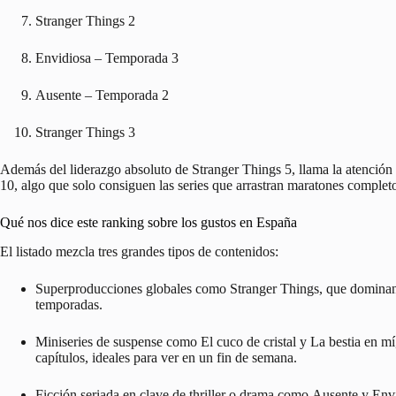
Stranger Things 2
Envidiosa
– Temporada 3
Ausente
– Temporada 2
Stranger Things 3
Además del liderazgo absoluto de
Stranger Things 5
, llama la atenció
10, algo que solo consiguen las series que arrastran maratones comple
Qué nos dice este ranking sobre los gustos en España
El listado mezcla tres grandes tipos de contenidos:
Superproducciones globales como
Stranger Things
, que dominan
temporadas.
Miniseries de suspense como
El cuco de cristal
y
La bestia en mí
capítulos, ideales para ver en un fin de semana.
Ficción seriada en clave de thriller o drama como
Ausente
y
Env