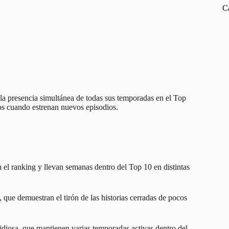
C
n la presencia simultánea de todas sus temporadas en el Top
tos cuando estrenan nuevos episodios.
 el ranking y llevan semanas dentro del Top 10 en distintas
, que demuestran el tirón de las historias cerradas de pocos
idiosa
, que mantienen varias temporadas activas dentro del