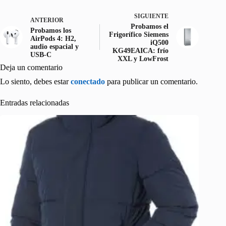
SIGUIENTE
ANTERIOR
Probamos el
Probamos los
Frigorífico Siemens
AirPods 4: H2,
iQ500
audio espacial y
KG49EAICA: frío
USB-C
XXL y LowFrost
Deja un comentario
Lo siento, debes estar
conectado
para publicar un comentario.
Entradas relacionadas