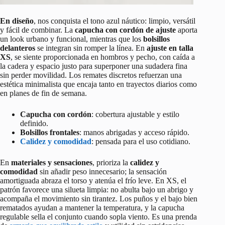
En diseño
, nos conquista el tono azul náutico: limpio, versátil
y fácil de combinar. La
capucha con cordón de ajuste
aporta
un look urbano y funcional, mientras que los
bolsillos
delanteros
se integran sin romper la línea. En
ajuste en talla
XS
, se siente proporcionada en hombros y pecho, con caída a
la cadera y espacio justo para superponer una sudadera fina
sin perder movilidad. Los remates discretos refuerzan una
estética minimalista que encaja tanto en trayectos diarios como
en planes de fin de semana.
Capucha con cordón
: cobertura ajustable y estilo
definido.
Bolsillos frontales
: manos abrigadas y acceso rápido.
Calidez y comodidad
: pensada para el uso cotidiano.
En
materiales y sensaciones
, prioriza la
calidez y
comodidad
sin añadir peso innecesario; la sensación
amortiguada abraza el torso y atenúa el frío leve. En XS, el
patrón favorece una silueta limpia: no abulta bajo un abrigo y
acompaña el movimiento sin tirantez. Los puños y el bajo bien
rematados ayudan a mantener la temperatura, y la capucha
regulable sella el conjunto cuando sopla viento. Es una prenda