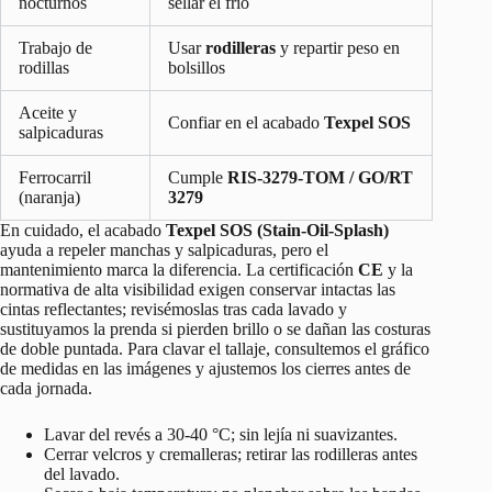
nocturnos
sellar el frío
Trabajo de
Usar
rodilleras
y repartir peso en
rodillas
bolsillos
Aceite y
Confiar en el acabado
Texpel SOS
salpicaduras
Ferrocarril
Cumple
RIS-3279-TOM / GO/RT
(naranja)
3279
En cuidado, el acabado
Texpel SOS (Stain-Oil-Splash)
ayuda a repeler manchas y salpicaduras, pero el
mantenimiento marca la diferencia. La certificación
CE
y la
normativa de alta visibilidad exigen conservar intactas las
cintas reflectantes; revisémoslas tras cada lavado y
sustituyamos la prenda si pierden brillo o se dañan las costuras
de doble puntada. Para clavar el tallaje, consultemos el gráfico
de medidas en las imágenes y ajustemos los cierres antes de
cada jornada.
Lavar del revés a 30-40 °C; sin lejía ni suavizantes.
Cerrar velcros y cremalleras; retirar las rodilleras antes
del lavado.