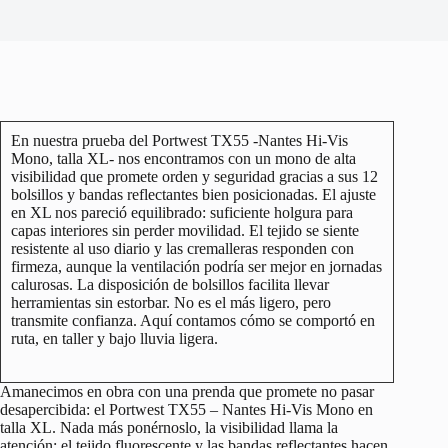
En nuestra prueba del Portwest TX55 -Nantes Hi-Vis
Mono, talla XL- nos encontramos con un mono de alta
visibilidad que promete orden y seguridad gracias a sus 12
bolsillos y bandas reflectantes bien posicionadas. El ajuste
en XL nos pareció equilibrado: suficiente holgura para
capas interiores sin perder movilidad. El tejido se siente
resistente al uso diario y las cremalleras responden con
firmeza, aunque la ventilación podría ser mejor en jornadas
calurosas. La disposición de bolsillos facilita llevar
herramientas sin estorbar. No es el más ligero, pero
transmite confianza. Aquí contamos cómo se comportó en
ruta, en taller y bajo lluvia ligera.
Amanecimos en obra con una prenda que promete no pasar
desapercibida: el Portwest TX55 – Nantes Hi-Vis Mono en
talla XL. Nada más ponérnoslo, la visibilidad llama la
atención; el tejido fluorescente y las bandas reflectantes hacen