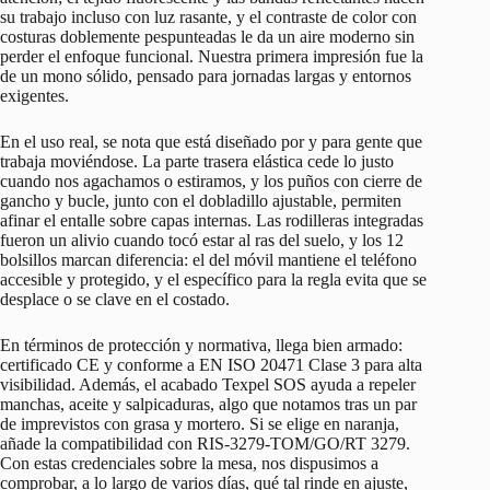
su trabajo incluso con luz rasante, y el contraste de color con
costuras doblemente pespunteadas le da un aire moderno sin
perder el enfoque funcional. Nuestra primera impresión fue la
de un mono sólido, pensado para jornadas largas y entornos
exigentes.
En el uso real, se nota que está diseñado por y para gente que
trabaja moviéndose. La parte trasera elástica cede lo justo
cuando nos agachamos o estiramos, y los puños con cierre de
gancho y bucle, junto con el dobladillo ajustable, permiten
afinar el entalle sobre capas internas. Las rodilleras integradas
fueron un alivio cuando tocó estar al ras del suelo, y los 12
bolsillos marcan diferencia: el del móvil mantiene el teléfono
accesible y protegido, y el específico para la regla evita que se
desplace o se clave en el costado.
En términos de protección y normativa, llega bien armado:
certificado CE y conforme a EN ISO 20471 Clase 3 para alta
visibilidad. Además, el acabado Texpel SOS ayuda a repeler
manchas, aceite y salpicaduras, algo que notamos tras un par
de imprevistos con grasa y mortero. Si se elige en naranja,
añade la compatibilidad con RIS-3279-TOM/GO/RT 3279.
Con estas credenciales sobre la mesa, nos dispusimos a
comprobar, a lo largo de varios días, qué tal rinde en ajuste,