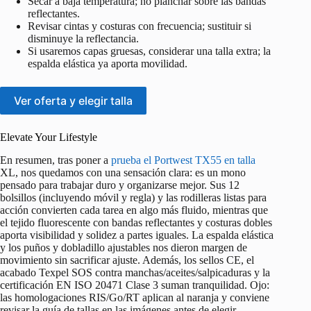
Secar a baja temperatura; no planchar sobre las bandas
reflectantes.
Revisar cintas y costuras con frecuencia; sustituir si
disminuye la reflectancia.
Si usaremos capas gruesas, considerar una talla extra; la
espalda elástica ya aporta movilidad.
Ver oferta y elegir talla
Elevate Your Lifestyle
En resumen, tras poner a
prueba el Portwest TX55 en talla
XL, nos quedamos con una sensación clara: es un mono
pensado para trabajar duro y organizarse mejor. Sus 12
bolsillos (incluyendo móvil y regla) y las rodilleras listas para
acción convierten cada tarea en algo más fluido, mientras que
el tejido fluorescente con bandas reflectantes y costuras dobles
aporta visibilidad y solidez a partes iguales. La espalda elástica
y los puños y dobladillo ajustables nos dieron margen de
movimiento sin sacrificar ajuste. Además, los sellos CE, el
acabado Texpel SOS contra manchas/aceites/salpicaduras y la
certificación EN ISO 20471 Clase 3 suman tranquilidad. Ojo:
las homologaciones RIS/Go/RT aplican al naranja y conviene
revisar la guía de tallas en las imágenes antes de elegir.