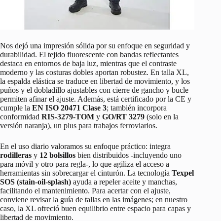
Nos dejó una impresión sólida por su enfoque en seguridad y
durabilidad. El tejido fluorescente con bandas reflectantes
destaca en entornos de baja luz, mientras que el contraste
moderno y las costuras dobles aportan robustez. En talla XL,
la espalda elástica se traduce en libertad de movimiento, y los
puños y el dobladillo ajustables con cierre de gancho y bucle
permiten afinar el ajuste. Además, está certificado por la CE y
cumple la
EN ISO 20471 Clase 3
; también incorpora
conformidad
RIS-3279-TOM
y
GO/RT 3279
(solo en la
versión naranja), un plus para trabajos ferroviarios.
En el uso diario valoramos su enfoque práctico: integra
rodilleras
y
12 bolsillos
bien distribuidos -incluyendo uno
para móvil y otro para regla-, lo que agiliza el acceso a
herramientas sin sobrecargar el cinturón. La tecnología
Texpel
SOS (stain-oil-splash)
ayuda a repeler aceite y manchas,
facilitando el mantenimiento. Para acertar con el ajuste,
conviene revisar la guía de tallas en las imágenes; en nuestro
caso, la XL ofreció buen equilibrio entre espacio para capas y
libertad de movimiento.