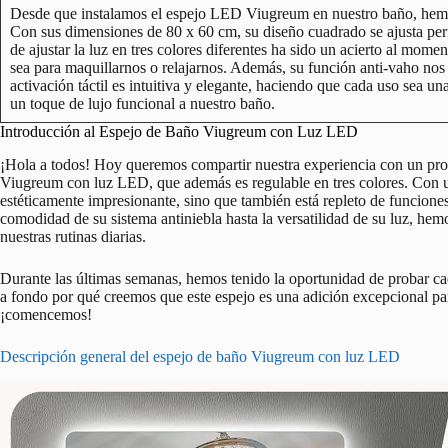
Desde que instalamos el espejo LED Viugreum en nuestro baño, hemos
Con sus dimensiones de 80 x 60 cm, su diseño cuadrado se ajusta pe
de ajustar la luz en tres colores diferentes ha sido un acierto al mom
sea para maquillarnos o relajarnos. Además, su función anti-vaho nos 
activación táctil es intuitiva y elegante, haciendo que cada uso sea u
un toque de lujo funcional a nuestro baño.
Introducción al Espejo de Baño Viugreum con Luz LED
¡Hola a todos! Hoy queremos compartir nuestra experiencia con un pr
Viugreum con luz LED, que además es regulable en tres colores. Con u
estéticamente impresionante, sino que también está repleto de funcione
comodidad de su sistema antiniebla hasta la versatilidad de su luz, he
nuestras rutinas diarias.
Durante las últimas semanas, hemos tenido la oportunidad de probar cada
a fondo por qué creemos que este espejo es una adición excepcional p
¡comencemos!
Descripción general del espejo de baño Viugreum con luz LED