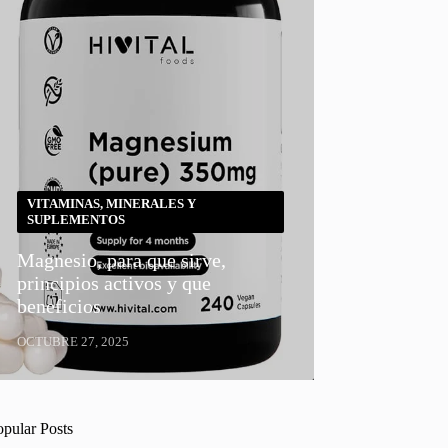
VITAMINAS, MINERALES Y
SUPLEMENTOS
Magnesio, para que sirve,
principios activos y que
beneficios
OCTUBRE 27, 2025
opular Posts