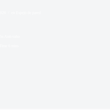
2026
en
Espejo de pared
ón Anti-vaho
Time
6 mins