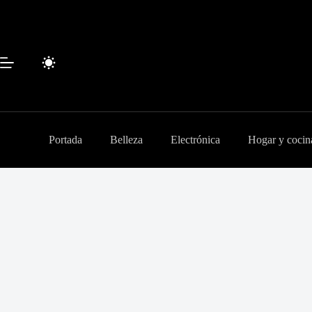
Saltar
al
contenido
Portada
Belleza
Electrónica
Hogar y cocin