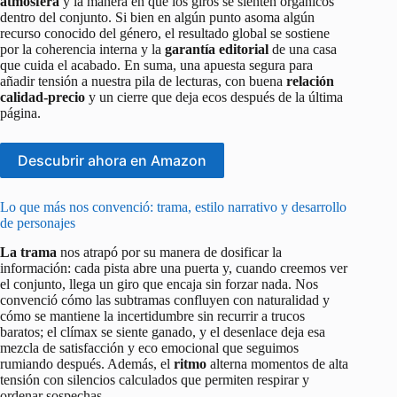
atmósfera
y la manera en que los giros se sienten orgánicos
dentro del conjunto. Si bien en algún punto asoma algún
recurso conocido del género, el resultado global se sostiene
por la coherencia interna y la
garantía editorial
de una casa
que cuida el acabado. En suma, una apuesta segura para
añadir tensión a nuestra pila de lecturas, con buena
relación
calidad-precio
y un cierre que deja ecos después de la última
página.
Descubrir ahora en Amazon
Lo que más nos convenció: trama, estilo narrativo y desarrollo
de personajes
La trama
nos atrapó por su manera de dosificar la
información: cada pista abre una puerta y, cuando creemos ver
el conjunto, llega un giro que encaja sin forzar nada. Nos
convenció cómo las subtramas confluyen con naturalidad y
cómo se mantiene la incertidumbre sin recurrir a trucos
baratos; el clímax se siente ganado, y el desenlace deja esa
mezcla de satisfacción y eco emocional que seguimos
rumiando después. Además, el
ritmo
alterna momentos de alta
tensión con silencios calculados que permiten respirar y
ordenar sospechas.