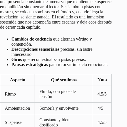
una presencia constante de amenaza que mantiene el
suspense
en ebullición sin quemar al lector. Se siembran pistas con
mesura, se colocan sombras en el fondo y, cuando llega la
revelación, se siente ganada. El resultado es una inmersión
sostenida que nos acompaña entre escenas y deja ecos después
de cerrar cada capítulo.
Cambios de cadencia
que alternan vértigo y
contención.
Descripciones sensoriales
precisas, sin lastre
innecesario.
Giros
que recontextualizan pistas previas.
Pausas estratégicas
para reforzar impacto emocional.
Aspecto
Qué sentimos
Nota
Fluido, con picos de
Ritmo
4.5/5
tensión
Ambientación
Sombría y envolvente
4/5
Constante y bien
Suspense
4.5/5
dosificado