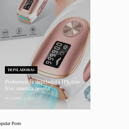
DEPILADORAS
Probamos la depiladora IPL con
frío: nuestra reseña
OCTUBRE 2, 2025
opular Posts