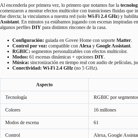
Al encenderla por primera vez, lo primero que notamos fue la
tecnolo
comenzaron a mostrar efectos multicolor con transiciones fluidas que i
fue directa; la vinculamos a nuestra red (solo
Wi‑Fi 2.4 GHz
) y habili
Assistant
. En minutos ya estábamos jugando con escenas inspiradas en 
algunos perfiles
DIY
para distintos rincones de la casa.
Configuración:
guiada en Govee Home con soporte
Matter
.
Control por voz:
compatible con
Alexa
y
Google Assistant
.
RGBIC:
segmentos personalizables con efectos multicolor.
Modos:
61 escenas dinámicas + opciones
DIY
.
Música:
sincronización en tiempo real con audio de películas, jue
Conectividad:
Wi‑Fi 2.4 GHz
(no 5 GHz).
Aspecto
Tecnología
RGBIC por segmento
Colores
16 millones
Modos de escena
61
Control
Alexa, Google Assista