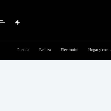
Saltar
al
contenido
Portada
Belleza
Electrónica
Hogar y cocin