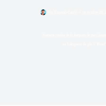
Por
Eugenio Carrió
en
octubre 28, 
Nuestra reseña de la lampara de pie Govee
en
Lámparas de pie
Read