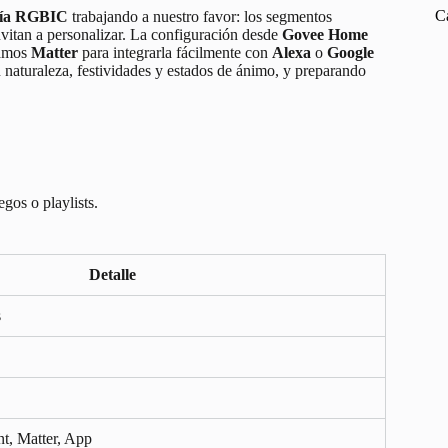
C
gía RGBIC
trabajando a nuestro favor: los segmentos
nvitan a personalizar. La configuración desde
Govee Home
tamos
Matter
para integrarla fácilmente con
Alexa
o
Google
naturaleza, festividades y estados de ánimo, y preparando
gos o playlists.
Detalle
s
nt, Matter, App