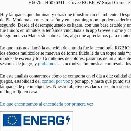
H6076 - H6076311 - Govee RGBICW Smart Corner F
Hay lámparas que iluminan y otras que transforman el ambiente. Desp
de Pie Moderna en nuestro salón y en la gaming room, podemos decir
segundo. Desde el desempaquetado es ligera, con una base estable y un 
fue fluido: en minutos la teníamos vinculada a la app Govee Home y c
integramos vía Matter sin sobresaltos, algo que apreciamos para mante
Lo que más nos llamó la atención de entrada fue la tecnología RGBIC: 
los efectos multicolor se mueven de forma fluida le da un toque más “v
modos de escena y los 16 millones de colores, pasamos de un ambiente 
sesiones de juego, y
probamos
la sincronización musical con resultado
En este análisis contaremos cómo se comporta en el día a día: calidad d
juegos, estabilidad del
control por voz
y por app, y hasta qué punto sus
lámparas de pie inteligentes. Nuestro objetivo es claro: descubrir si es
un lugar fijo en casa.
Lo que encontramos al encenderla por primera vez