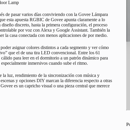
loor Lamp
ués de pasar varios días conviviendo con la Govee Lámpara
 que esta apuesta RGBIC de Govee apunta claramente a lo
diseño discreto, hasta la primera configuración, el proceso
ontrolable por voz con Alexa y Google Assistant. También la
ner la casa conectada con menos aplicaciones de por medio.
poder asignar colores distintos a cada segmento y ver cómo
ivo” que el de una tira LED convencional. Entre los 61
cálido para leer en el dormitorio a un patrón dinámico para
s especialmente inmersivos cuando sube el ritmo.
e la luz, rendimiento de la sincronización con música y
 escenas y opciones DIY marcan la diferencia respecto a otras
ta Govee es un capricho visual o una pieza central que merece
P