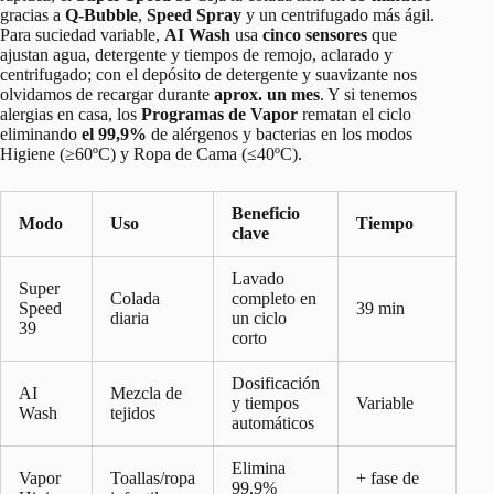
gracias a
Q-Bubble
,
Speed Spray
y un centrifugado más ágil.
Para suciedad variable,
AI Wash
usa
cinco sensores
que
ajustan agua, detergente y tiempos de remojo, aclarado y
centrifugado; con el depósito de detergente y suavizante nos
olvidamos de recargar durante
aprox. un mes
. Y si tenemos
alergias en casa, los
Programas de Vapor
rematan el ciclo
eliminando
el 99,9%
de alérgenos y bacterias en los modos
Higiene (≥60ºC) y Ropa de Cama (≤40ºC).
Beneficio
Modo
Uso
Tiempo
clave
Lavado
Super
Colada
completo en
Speed
39 min
diaria
un ciclo
39
corto
Dosificación
AI
Mezcla de
y tiempos
Variable
Wash
tejidos
automáticos
Elimina
Vapor
Toallas/ropa
+ fase de
99,9%