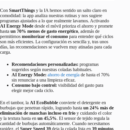
Con
SmartThings
y la IA hemos sentido un salto claro en
comodidad: la app analiza nuestras rutinas y nos sugiere
programas ajustados a lo que realmente lavamos. Activando
AI Energy Mode
desde el móvil prioriza el ahorro y promete
hasta
un 70% menos de gasto energético
, además de
permitirnos
monitorizar el consumo
para entender qué ciclos
son más eficientes. La configuración es sencilla y, tras unos
días, las recomendaciones se vuelven muy atinadas para cada
carga.
Recomendaciones personalizadas:
programas
sugeridos según nuestras coladas habituales.
AI Energy Mode:
ahorro de energía
de hasta el 70%
sin renunciar a una limpieza eficaz.
Consumo bajo control:
visibilidad del gasto para
elegir mejor cada ciclo.
En el tambor, la
AI EcoBubble
convierte el detergente en
burbujas que penetran rápido, logrando hasta
un 24% más de
eliminación de manchas incluso en frío
y cuidando el color
y la textura hasta en
un 45,5%
. El sensor de tejido regula la
cantidad de burbujas automáticamente. Cuando necesitamos
rapidez, el
Super Speed 39
deja la colada lista en
39 minutos