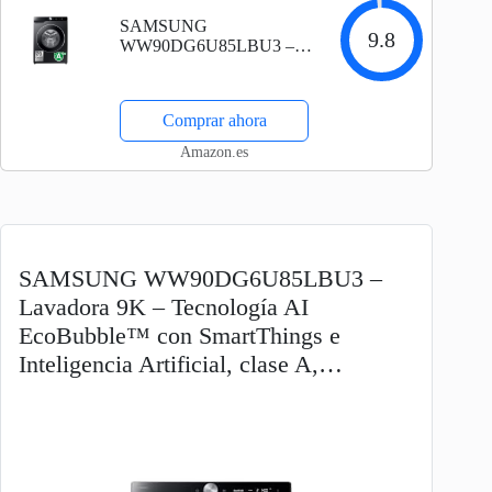
SAMSUNG
9.8
WW90DG6U85LBU3 –
Lavadora 9K – Tecnología
AI EcoBubble™ con
SmartThings e Inteligencia
Comprar ahora
Artificial, clase A, color
negro
Amazon.es
SAMSUNG WW90DG6U85LBU3 –
Lavadora 9K – Tecnología AI
EcoBubble™ con SmartThings e
Inteligencia Artificial, clase A,…