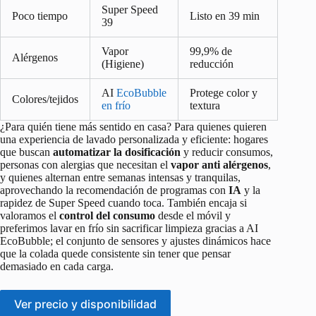
Super Speed
Poco tiempo
Listo en 39 min
39
Vapor
99,9% de
Alérgenos
(Higiene)
reducción
AI
EcoBubble
Protege color y
Colores/tejidos
en frío
textura
¿Para quién tiene más sentido en casa? Para quienes quieren
una experiencia de lavado personalizada y eficiente: hogares
que buscan
automatizar la dosificación
y reducir consumos,
personas con alergias que necesitan el
vapor anti alérgenos
,
y quienes alternan entre semanas intensas y tranquilas,
aprovechando la recomendación de programas con
IA
y la
rapidez de Super Speed cuando toca. También encaja si
valoramos el
control del consumo
desde el móvil y
preferimos lavar en frío sin sacrificar limpieza gracias a AI
EcoBubble; el conjunto de sensores y ajustes dinámicos hace
que la colada quede consistente sin tener que pensar
demasiado en cada carga.
Ver precio y disponibilidad