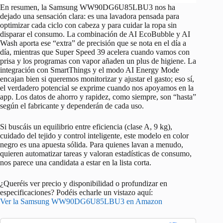
En resumen, la Samsung WW90DG6U85LBU3 nos ha
dejado una sensación clara: es una lavadora pensada para
optimizar cada ciclo con cabeza y para cuidar la ropa sin
disparar el consumo. La combinación de AI EcoBubble y AI
Wash aporta ese “extra” de precisión que se nota en el día a
día, mientras que Super Speed 39 acelera cuando vamos con
prisa y los programas con vapor añaden un plus de higiene. La
integración con SmartThings y el modo AI Energy Mode
encajan bien si queremos monitorizar y ajustar el gasto; eso sí,
el verdadero potencial se exprime cuando nos apoyamos en la
app. Los datos de ahorro y rapidez, como siempre, son “hasta”
según el fabricante y dependerán de cada uso.
Si buscáis un equilibrio entre eficiencia (clase A, 9 kg),
cuidado del tejido y control inteligente, este modelo en color
negro es una apuesta sólida. Para quienes lavan a menudo,
quieren automatizar tareas y valoran estadísticas de consumo,
nos parece una candidata a estar en la lista corta.
¿Queréis ver precio y disponibilidad o profundizar en
especificaciones? Podéis echarle un vistazo aquí:
Ver la Samsung WW90DG6U85LBU3 en Amazon