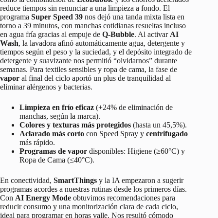
reduce tiempos sin renunciar a una limpieza a fondo. El
programa
Super Speed 39
nos dejó una tanda mixta lista en
torno a 39 minutos, con manchas cotidianas resueltas incluso
en agua fría gracias al empuje de
Q‑Bubble
. Al activar
AI
Wash
, la lavadora afinó automáticamente agua, detergente y
tiempos según el peso y la suciedad, y el depósito integrado de
detergente y suavizante nos permitió “olvidarnos” durante
semanas. Para textiles sensibles y ropa de cama, la fase de
vapor
al final del ciclo aportó un plus de tranquilidad al
eliminar alérgenos y bacterias.
Limpieza en frío eficaz
(+24% de eliminación de
manchas, según la marca).
Colores y texturas más protegidos
(hasta un 45,5%).
Aclarado más corto
con Speed Spray y
centrifugado
más rápido.
Programas de vapor
disponibles: Higiene (≥60°C) y
Ropa de Cama (≤40°C).
En conectividad,
SmartThings
y la IA empezaron a sugerir
programas acordes a nuestras rutinas desde los primeros días.
Con
AI Energy Mode
obtuvimos recomendaciones para
reducir consumo y una monitorización clara de cada ciclo,
ideal para programar en horas valle. Nos resultó cómodo