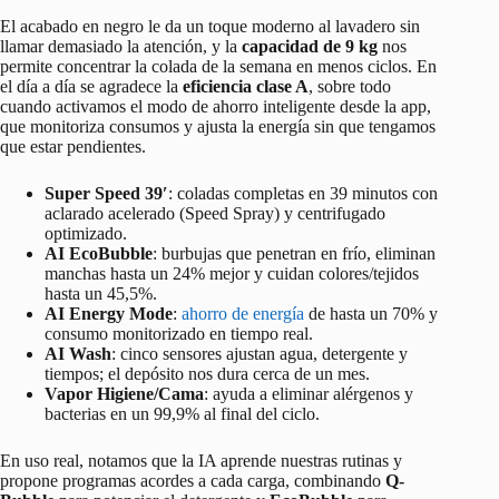
El acabado en negro le da un toque moderno al lavadero sin
llamar demasiado la atención, y la
capacidad de 9 kg
nos
permite concentrar la colada de la semana en menos ciclos. En
el día a día se agradece la
eficiencia clase A
, sobre todo
cuando activamos el modo de ahorro inteligente desde la app,
que monitoriza consumos y ajusta la energía sin que tengamos
que estar pendientes.
Super Speed 39′
: coladas completas en 39 minutos con
aclarado acelerado (Speed Spray) y centrifugado
optimizado.
AI EcoBubble
: burbujas que penetran en frío, eliminan
manchas hasta un 24% mejor y cuidan colores/tejidos
hasta un 45,5%.
AI Energy Mode
:
ahorro de energía
de hasta un 70% y
consumo monitorizado en tiempo real.
AI Wash
: cinco sensores ajustan agua, detergente y
tiempos; el depósito nos dura cerca de un mes.
Vapor Higiene/Cama
: ayuda a eliminar alérgenos y
bacterias en un 99,9% al final del ciclo.
En uso real, notamos que la IA aprende nuestras rutinas y
propone programas acordes a cada carga, combinando
Q-