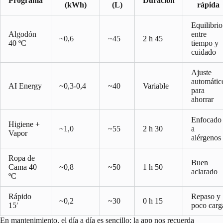
Programa
Duración
(kWh)
(L)
rápida
Equilibrio
Algodón
entre
~0,6
~45
2 h 45
40 ºC
tiempo y
cuidado
Ajuste
automátic
AI Energy
~0,3-0,4
~40
Variable
para
ahorrar
Enfocado
Higiene +
~1,0
~55
2 h 30
a
Vapor
alérgenos
Ropa de
Buen
Cama 40
~0,8
~50
1 h 50
aclarado
ºC
Rápido
Repaso y
~0,2
~30
0 h 15
15′
poco carg
En mantenimiento, el día a día es sencillo: la app nos recuerda