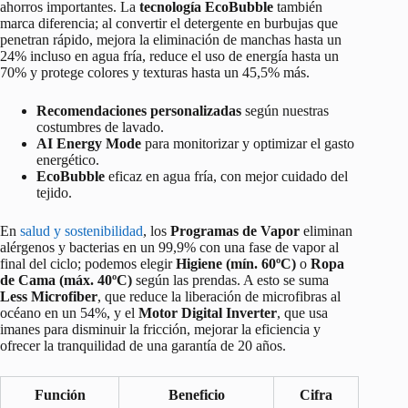
ahorros importantes. La
tecnología EcoBubble
también
marca diferencia; al convertir el detergente en burbujas que
penetran rápido, mejora la eliminación de manchas hasta un
24% incluso en agua fría, reduce el uso de energía hasta un
70% y protege colores y texturas hasta un 45,5% más.
Recomendaciones personalizadas
según nuestras
costumbres de lavado.
AI Energy Mode
para monitorizar y optimizar el gasto
energético.
EcoBubble
eficaz en agua fría, con mejor cuidado del
tejido.
En
salud y sostenibilidad
, los
Programas de Vapor
eliminan
alérgenos y bacterias en un 99,9% con una fase de vapor al
final del ciclo; podemos elegir
Higiene (mín. 60ºC)
o
Ropa
de Cama (máx. 40ºC)
según las prendas. A esto se suma
Less Microfiber
, que reduce la liberación de microfibras al
océano en un 54%, y el
Motor Digital Inverter
, que usa
imanes para disminuir la fricción, mejorar la eficiencia y
ofrecer la tranquilidad de una garantía de 20 años.
Función
Beneficio
Cifra