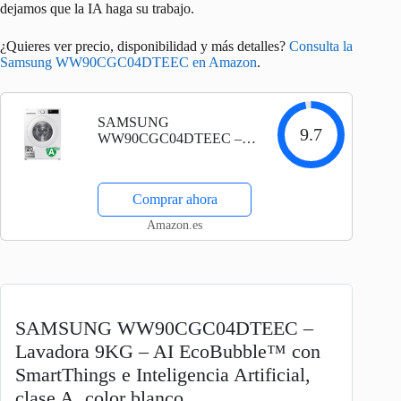
dejamos que la IA haga su trabajo.
¿Quieres ver precio, disponibilidad y más detalles?
Consulta la
Samsung WW90CGC04DTEEC en Amazon
.
SAMSUNG
9.7
WW90CGC04DTEEC –
Lavadora 9KG – AI
EcoBubble™ con
SmartThings e Inteligencia
Comprar ahora
Artificial, clase A, color
blanco
Amazon.es
SAMSUNG WW90CGC04DTEEC –
Lavadora 9KG – AI EcoBubble™ con
SmartThings e Inteligencia Artificial,
clase A, color blanco