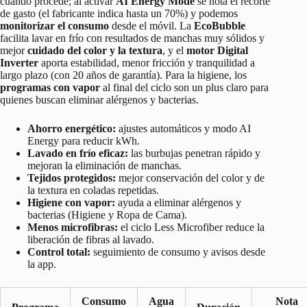
cuando procede; al activar
AI Energy Mode
se nota el recorte
de gasto (el fabricante indica hasta un 70%) y podemos
monitorizar el consumo
desde el móvil. La
EcoBubble
facilita lavar en frío con resultados de manchas muy sólidos y
mejor
cuidado del color y la textura
, y el
motor Digital
Inverter
aporta estabilidad, menor fricción y tranquilidad a
largo plazo (con 20 años de garantía). Para la higiene, los
programas con vapor
al final del ciclo son un plus claro para
quienes buscan eliminar alérgenos y bacterias.
Ahorro energético:
ajustes automáticos y modo AI
Energy para reducir kWh.
Lavado en frío eficaz:
las burbujas penetran rápido y
mejoran la eliminación de manchas.
Tejidos protegidos:
mejor conservación del color y de
la textura en coladas repetidas.
Higiene con vapor:
ayuda a eliminar alérgenos y
bacterias (Higiene y Ropa de Cama).
Menos microfibras:
el ciclo Less Microfiber reduce la
liberación de fibras al lavado.
Control total:
seguimiento de consumo y avisos desde
la app.
Consumo
Agua
Nota