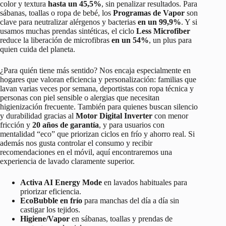
color y textura
hasta un 45,5%
, sin penalizar resultados. Para
sábanas, toallas o ropa de bebé, los
Programas de Vapor
son
clave para neutralizar alérgenos y bacterias
en un 99,9%
. Y si
usamos muchas prendas sintéticas, el ciclo
Less Microfiber
reduce la liberación de microfibras
en un 54%
, un plus para
quien cuida del planeta.
¿Para quién tiene más sentido? Nos encaja especialmente en
hogares que valoran eficiencia y personalización: familias que
lavan varias veces por semana, deportistas con ropa técnica y
personas con piel sensible o alergias que necesitan
higienización frecuente. También para quienes buscan silencio
y durabilidad gracias al
Motor Digital Inverter
con menor
fricción y
20 años de garantía
, y para usuarios con
mentalidad “eco” que priorizan ciclos en frío y ahorro real. Si
además nos gusta controlar el consumo y recibir
recomendaciones en el móvil, aquí encontraremos una
experiencia de lavado claramente superior.
Activa AI Energy Mode
en lavados habituales para
priorizar eficiencia.
EcoBubble en frío
para manchas del día a día sin
castigar los tejidos.
Higiene/Vapor
en sábanas, toallas y prendas de