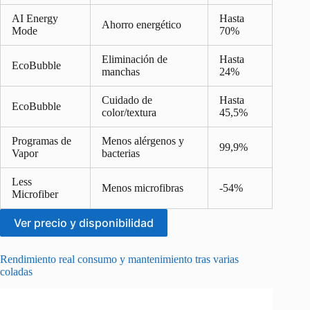
AI Energy
Hasta
Ahorro energético
Mode
70%
Eliminación de
Hasta
EcoBubble
manchas
24%
Cuidado de
Hasta
EcoBubble
color/textura
45,5%
Programas de
Menos alérgenos y
99,9%
Vapor
bacterias
Less
Menos microfibras
-54%
Microfiber
Ver precio y disponibilidad
Rendimiento real consumo y mantenimiento tras varias
coladas