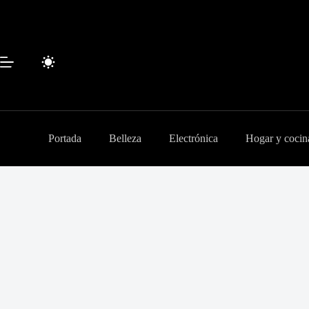
Saltar
al
contenido
Portada
Belleza
Electrónica
Hogar y cocin