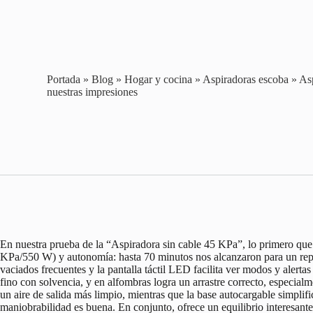
Portada
»
Blog
»
Hogar y cocina
»
Aspiradoras escoba
»
As
nuestras impresiones
En nuestra prueba de la “Aspiradora sin cable 45 KPa”, lo primero que
KPa/550 W) y autonomía: hasta 70 minutos nos alcanzaron para un repa
vaciados frecuentes y la pantalla táctil LED facilita ver modos y aler
fino con solvencia, y en alfombras logra un arrastre correcto, especial
un aire de salida más limpio, mientras que la base autocargable simplifi
maniobrabilidad es buena. En conjunto, ofrece un equilibrio interesant