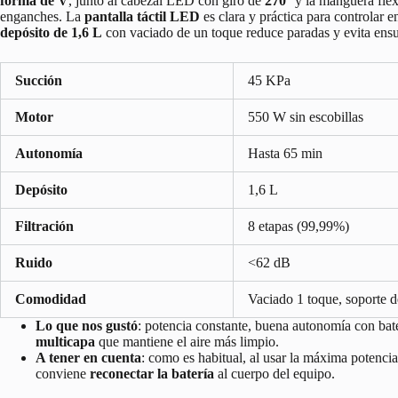
forma de V
, junto al cabezal LED con giro de
270°
y la manguera flexi
enganches. La
pantalla táctil LED
es clara y práctica para controlar e
depósito de 1,6 L
con vaciado de un toque reduce paradas y evita ensu
Succión
45 KPa
Motor
550 W sin escobillas
Autonomía
Hasta 65 min
Depósito
1,6 L
Filtración
8 etapas (99,99%)
Ruido
<62 dB
Comodidad
Vaciado 1 toque, soporte d
Lo que nos gustó
: potencia constante, buena autonomía con bat
multicapa
que mantiene el aire más limpio.
A tener en cuenta
: como es habitual, al usar la máxima potencia
conviene
reconectar la batería
al cuerpo del equipo.