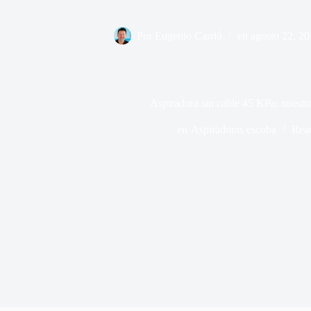
Por
Eugenio Carrió
en
agosto 22, 2
Aspiradora sin cable 45 KPa: nuestr
en
Aspiradoras escoba
Rea