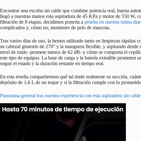
Encontrar una escoba sin cable que combine potencia real, buena autonom
llegó a nuestras manos esta aspiradora de 45 KPa y motor de 550 W, con
filtración de 8 etapas, decidimos ponerla a
prueba en nuestra rutina diar
complicados y, cómo no, montones de pelo de mascota.
Tras varios días de uso, la hemos utilizado tanto en limpiezas rápidas
su cabezal giratorio de 270° y la manguera flexible, y aspirando desde
nivel de ruido -promete menos de 62 dB- y cómo se comporta el cepillo 
este tipo de equipos. La base de carga y la batería extraíble prometen u
seguir el estado y la duración restante en tiempo real.
En esta reseña compartiremos qué tal rinde realmente su succión, cuánt
depósito de 1,6 L de un toque y si la filtración cumple con lo prometi
Panorama general tras nuestra experiencia con esta aspiradora sin cable