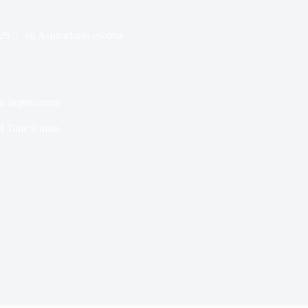
025
en
Aspiradoras escoba
as impresiones
d Time
9 mins