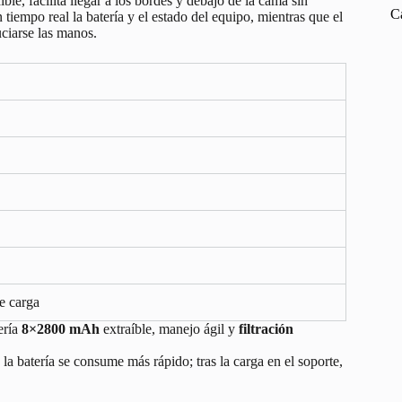
ble, facilita llegar a los bordes y debajo de la cama sin
C
n tiempo real la batería y el estado del equipo, mientras que el
ciarse las manos.
e carga
ería
8×2800 mAh
extraíble, manejo ágil y
filtración
 la batería se consume más rápido; tras la carga en el soporte,