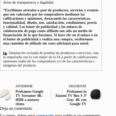
Aviso de transparencia y legalidad:
*Escribimos artículos o post de productos, servicios y eventos
que son valorados por los compradores mediante las
calificaciones y opiniones, destacando las características,
funcionalidad, diseño, uso, satisfacción, rendimiento, precio
y calidad. Los báner de publicidad y los enlaces de
colaboración de pago como afiliado son sólo un medio de
financiación de lo que hacemos. Si hace clic en el enlace o en
el báner de publicidad y realiza una compra, recibiremos
una comisión de afiliado sin coste adicional para usted.
: Simulación revisada de pruebas de productos o servicios, esta
es impulsada con lo con mejor de la IA a partir de calificaciones,
opiniones reales de los compradores y/o de las características e
imágenes del producto.
ANTERIOR
SIGUIENTE
Probamos Google
Probamos la
TV Streamer 4K:
Xiaomi TV Box S 3ª
HDR a nuestro
Gen: 4K con
ritmo
Google TV
Deja un comentario
Lo siento, debes estar
conectado
para publicar un comentario.