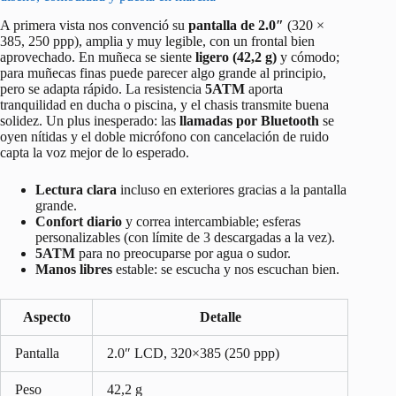
A primera vista nos convenció su
pantalla de 2.0″
(320 ×
385, 250 ppp), amplia y muy legible, con un frontal bien
aprovechado. En muñeca se siente
ligero (42,2 g)
y cómodo;
para muñecas finas puede parecer algo grande al principio,
pero se adapta rápido. La resistencia
5ATM
aporta
tranquilidad en ducha o piscina, y el chasis transmite buena
solidez. Un plus inesperado: las
llamadas por Bluetooth
se
oyen nítidas y el doble micrófono con cancelación de ruido
capta la voz mejor de lo esperado.
Lectura clara
incluso en exteriores gracias a la pantalla
grande.
Confort diario
y correa intercambiable; esferas
personalizables (con límite de 3 descargadas a la vez).
5ATM
para no preocuparse por agua o sudor.
Manos libres
estable: se escucha y nos escuchan bien.
Aspecto
Detalle
Pantalla
2.0″ LCD, 320×385 (250 ppp)
Peso
42,2 g