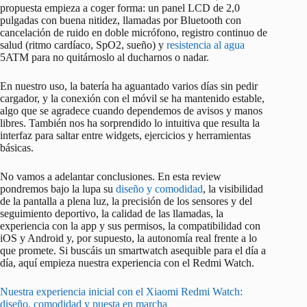
propuesta empieza a coger forma: un panel LCD de 2,0
pulgadas con buena nitidez, llamadas por Bluetooth con
cancelación de ruido en doble micrófono, registro continuo de
salud (ritmo cardíaco, SpO2, sueño) y
resistencia al agua
5ATM para no quitárnoslo al ducharnos o nadar.
En nuestro uso, la batería ha aguantado varios días sin pedir
cargador, y la conexión con el móvil se ha mantenido estable,
algo que se agradece cuando dependemos de avisos y manos
libres. También nos ha sorprendido lo intuitiva que resulta la
interfaz para saltar entre widgets, ejercicios y herramientas
básicas.
No vamos a adelantar conclusiones. En esta review
pondremos bajo la lupa su
diseño y comodidad
, la visibilidad
de la pantalla a plena luz, la precisión de los sensores y del
seguimiento deportivo, la calidad de las llamadas, la
experiencia con la app y sus permisos, la compatibilidad con
iOS y Android y, por supuesto, la autonomía real frente a lo
que promete. Si buscáis un smartwatch asequible para el día a
día, aquí empieza nuestra experiencia con el Redmi Watch.
Nuestra experiencia inicial con el Xiaomi Redmi Watch:
diseño, comodidad y puesta en marcha