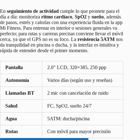
En
seguimiento de actividad
cumple lo que promete para el
día a día: monitoriza
ritmo cardíaco
,
SpO2
y
sueño
, además
de pasos, estrés y calorías con una experiencia fluida en la app
Mi Fitness. Para entrenar en interior o sesiones generales va
perfecto; para rutas y carreras precisas conviene llevar el móvil
cerca, ya que el GPS no es su foco. La
resistencia 5ATM
nos
da tranquilidad en piscina o ducha, y la interfaz es intuitiva y
rápida de entender desde el primer momento.
Pantalla
2.0″ LCD, 320×385, 250 ppp
Autonomía
Varios días (según uso y reseñas)
Llamadas BT
2 mic con cancelación de ruido
Salud
FC, SpO2, sueño 24/7
Agua
5ATM: ducha/piscina
Rutas
Con móvil para mayor precisión