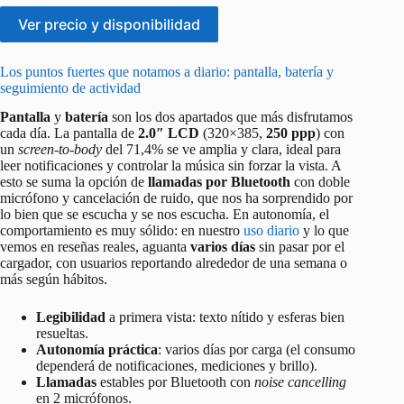
Ver precio y disponibilidad
Los puntos fuertes que notamos a diario: pantalla, batería y
seguimiento de actividad
Pantalla
y
batería
son los dos apartados que más disfrutamos
cada día. La pantalla de
2.0″ LCD
(320×385,
250 ppp
) con
un
screen-to-body
del 71,4% se ve amplia y clara, ideal para
leer notificaciones y controlar la música sin forzar la vista. A
esto se suma la opción de
llamadas por Bluetooth
con doble
micrófono y cancelación de ruido, que nos ha sorprendido por
lo bien que se escucha y se nos escucha. En autonomía, el
comportamiento es muy sólido: en nuestro
uso diario
y lo que
vemos en reseñas reales, aguanta
varios días
sin pasar por el
cargador, con usuarios reportando alrededor de una semana o
más según hábitos.
Legibilidad
a primera vista: texto nítido y esferas bien
resueltas.
Autonomía práctica
: varios días por carga (el consumo
dependerá de notificaciones, mediciones y brillo).
Llamadas
estables por Bluetooth con
noise cancelling
en 2 micrófonos.