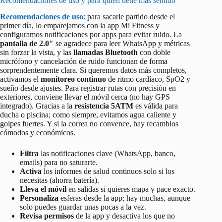
Recomendaciones de uso y para quién tiene más sentido
Recomendaciones de uso
: para sacarle partido desde el
primer día, lo emparejamos con la app Mi Fitness y
configuramos notificaciones por apps para evitar ruido. La
pantalla de 2.0″
se agradece para leer WhatsApp y métricas
sin forzar la vista, y las
llamadas Bluetooth
con doble
micrófono y cancelación de ruido funcionan de forma
sorprendentemente clara. Si queremos datos más completos,
activamos el
monitoreo continuo
de ritmo cardíaco, SpO2 y
sueño desde ajustes. Para registrar rutas con precisión en
exteriores, conviene llevar el móvil cerca (no hay GPS
integrado). Gracias a la
resistencia 5ATM
es válida para
ducha o piscina; como siempre, evitamos agua caliente y
golpes fuertes. Y si la correa no convence, hay recambios
cómodos y económicos.
Filtra
las notificaciones clave (WhatsApp, banco,
emails) para no saturarte.
Activa
los informes de salud continuos solo si los
necesitas (ahorra batería).
Lleva el móvil
en salidas si quieres mapa y pace exacto.
Personaliza
esferas desde la app; hay muchas, aunque
solo puedes guardar unas pocas a la vez.
Revisa permisos
de la app y desactiva los que no