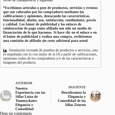
Aviso de transparencia y legalidad:
*Escribimos artículos o post de productos, servicios y eventos
que son valorados por los compradores mediante las
calificaciones y opiniones, destacando las características,
funcionalidad, diseño, uso, satisfacción, rendimiento, precio
y calidad. Los báner de publicidad y los enlaces de
colaboración de pago como afiliado son sólo un medio de
financiación de lo que hacemos. Si hace clic en el enlace o en
el báner de publicidad y realiza una compra, recibiremos
una comisión de afiliado sin coste adicional para usted.
: Simulación revisada de pruebas de productos o servicios, esta
es impulsada con lo con mejor de la IA a partir de calificaciones,
opiniones reales de los compradores y/o de las características e
imágenes del producto.
ANTERIOR
SIGUIENTE
Nuestra
Experiencia con las
Descubramos la
Sillas Luisa de
Elegancia y
Tommychairs:
Comodidad de las
Elegancia y
Sillas Zouron
Comodidad
Deja un comentario