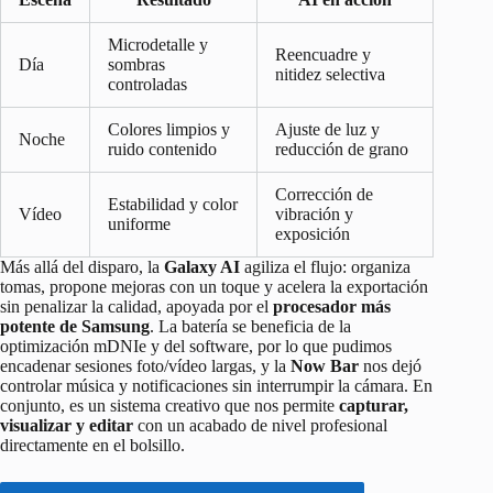
Microdetalle y
Reencuadre y
Día
sombras
nitidez selectiva
controladas
Colores limpios y
Ajuste de luz y
Noche
ruido contenido
reducción de grano
Corrección de
Estabilidad y color
Vídeo
vibración y
uniforme
exposición
Más allá del disparo, la
Galaxy AI
agiliza el flujo: organiza
tomas, propone mejoras con un toque y acelera la exportación
sin penalizar la calidad, apoyada por el
procesador más
potente de Samsung
. La batería se beneficia de la
optimización mDNIe y del software, por lo que pudimos
encadenar sesiones foto/vídeo largas, y la
Now Bar
nos dejó
controlar música y notificaciones sin interrumpir la cámara. En
conjunto, es un sistema creativo que nos permite
capturar,
visualizar y editar
con un acabado de nivel profesional
directamente en el bolsillo.