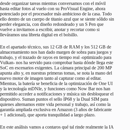
desde organizar tareas mientras conversamos con el móvil
hasta editar fotos al vuelo con su ProVisual Engine, ahora
potenciado por el procesador más ambicioso de la casa. Todo
ello dentro de un cuerpo de titanio azul que se siente sólido sin
perder elegancia, con diseño redondeado y un S Pen que
vuelve a invitarnos a escribir, anotar y recortar como si
lleváramos una libreta digital en el bolsillo.
En el apartado técnico, sus 12 GB de RAM y los 512 GB de
almacenamiento nos han dado margen de sobra para juegos y
trabajo, y el trazado de rayos en tiempo real -optimizado para
Vulkan- nos ha servido para comprobar hasta dónde llega este
SoC en escenarios exigentes. La cámara principal de 200 MP
apunta alto y, en nuestras primeras tomas, se nota la mano del
nuevo motor de imagen tanto al capturar como al editar.
Mientras, la batería se beneficia de la optimización de One UI
y la tecnología mDNIe, y funciones como Now Bar nos han
permitido acceder a notificaciones y música sin desbloquear el
dispositivo. Suman puntos el sello IP68 y la Dual SIM para
quienes alternamos entre vida personal y trabajo, así como la
garantía ampliada exclusiva en Amazon (3 años de fabricante
+ 1 adicional), que aporta tranquilidad a largo plazo.
En este análisis vamos a contaros qué tal rinde realmente la IA