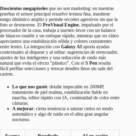
Doscientos megapíxeles
que no son marketing: en nuestras
pruebas el sensor principal resuelve textura fina, mantiene
rango dinámico amplio y permite recortes agresivos sin que la
foto se desmorone. El
ProVisual Engine
, impulsado por el
procesador de la casa, trabaja a nuestro favor con un balance
de blancos estable y un enfoque rápido, mientras que en vídeo
apreciamos una estabilización sólida y colores consistentes
entre lentes. La integración con
Galaxy AI
aporta ayudas
contextuales al disparar y al editar: sugerencias de reencuadre,
ajustes de luz inteligentes y una reducción de ruido más
natural que evita el efecto “plástico”. Con el
S Pen
resulta
fácil perfilar selecciones y retocar detalles finos sin salir del
carrete.
Lo que nos gustó
: detalle impecable en 200MP,
tratamiento de piel realista, estabilización fiable en
marcha, editor rápido con IA, continuidad de color entre
cámaras.
A mejorar
: cierta tendencia a saturar cielos en modo
automático y algo de ruido en el ultra gran angular
nocturno.
Escena
Resultado
AI en acción