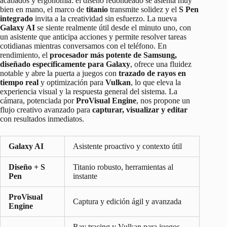
acabados y ergonomía: el diseño redondeado se asienta muy
bien en mano, el marco de
titanio
transmite solidez y el
S Pen
integrado
invita a la creatividad sin esfuerzo. La nueva
Galaxy AI
se siente realmente útil desde el minuto uno, con
un asistente que anticipa acciones y permite resolver tareas
cotidianas mientras conversamos con el teléfono. En
rendimiento, el
procesador más potente de Samsung,
diseñado específicamente para Galaxy
, ofrece una fluidez
notable y abre la puerta a juegos con
trazado de rayos en
tiempo real
y optimización para
Vulkan
, lo que eleva la
experiencia visual y la respuesta general del sistema. La
cámara, potenciada por
ProVisual Engine
, nos propone un
flujo creativo avanzado para
capturar, visualizar y editar
con resultados inmediatos.
Galaxy AI
Asistente proactivo y contexto útil
Diseño + S
Titanio robusto, herramientas al
Pen
instante
ProVisual
Captura y edición ágil y avanzada
Engine
Ray tracing y Vulkan para juegos