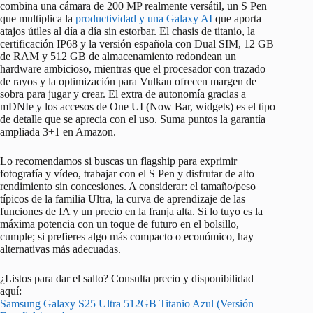
combina una cámara de 200 MP realmente versátil, un S Pen
que multiplica la
productividad y una Galaxy AI
que aporta
atajos útiles al día a día sin estorbar. El chasis de titanio, la
certificación IP68 y la versión española con Dual SIM, 12 GB
de RAM y 512 GB de almacenamiento redondean un
hardware ambicioso, mientras que el procesador con trazado
de rayos y la optimización para Vulkan ofrecen margen de
sobra para jugar y crear. El extra de autonomía gracias a
mDNIe y los accesos de One UI (Now Bar, widgets) es el tipo
de detalle que se aprecia con el uso. Suma puntos la garantía
ampliada 3+1 en Amazon.
Lo recomendamos si buscas un flagship para exprimir
fotografía y vídeo, trabajar con el S Pen y disfrutar de alto
rendimiento sin concesiones. A considerar: el tamaño/peso
típicos de la familia Ultra, la curva de aprendizaje de las
funciones de IA y un precio en la franja alta. Si lo tuyo es la
máxima potencia con un toque de futuro en el bolsillo,
cumple; si prefieres algo más compacto o económico, hay
alternativas más adecuadas.
¿Listos para dar el salto? Consulta precio y disponibilidad
aquí:
Samsung Galaxy S25 Ultra 512GB Titanio Azul (Versión