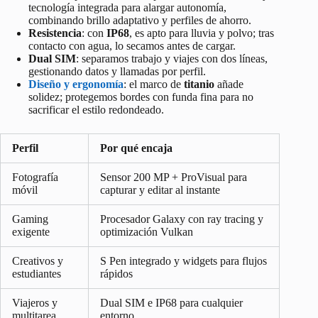
tecnología integrada para alargar autonomía,
combinando brillo adaptativo y perfiles de ahorro.
Resistencia
: con
IP68
, es apto para lluvia y polvo; tras
contacto con agua, lo secamos antes de cargar.
Dual SIM
: separamos trabajo y viajes con dos líneas,
gestionando datos y llamadas por perfil.
Diseño y ergonomía
: el marco de
titanio
añade
solidez; protegemos bordes con funda fina para no
sacrificar el estilo redondeado.
Perfil
Por qué encaja
Fotografía
Sensor 200 MP + ProVisual para
móvil
capturar y editar al instante
Gaming
Procesador Galaxy con ray tracing y
exigente
optimización Vulkan
Creativos y
S Pen integrado y widgets para flujos
estudiantes
rápidos
Viajeros y
Dual SIM e IP68 para cualquier
multitarea
entorno