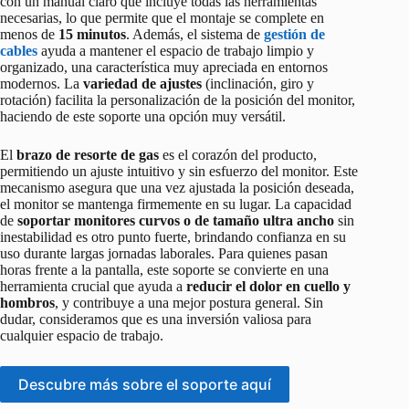
con un manual claro que incluye todas las herramientas
necesarias, lo que permite que el montaje se complete en
menos de
15 minutos
. Además, el sistema de
gestión de
cables
ayuda a mantener el espacio de trabajo limpio y
organizado, una característica muy apreciada en entornos
modernos. La
variedad de ajustes
(inclinación, giro y
rotación) facilita la personalización de la posición del monitor,
haciendo de este soporte una opción muy versátil.
El
brazo de resorte de gas
es el corazón del producto,
permitiendo un ajuste intuitivo y sin esfuerzo del monitor. Este
mecanismo asegura que una vez ajustada la posición deseada,
el monitor se mantenga firmemente en su lugar. La capacidad
de
soportar monitores curvos o de tamaño ultra ancho
sin
inestabilidad es otro punto fuerte, brindando confianza en su
uso durante largas jornadas laborales. Para quienes pasan
horas frente a la pantalla, este soporte se convierte en una
herramienta crucial que ayuda a
reducir el dolor en cuello y
hombros
, y contribuye a una mejor postura general. Sin
dudar, consideramos que es una inversión valiosa para
cualquier espacio de trabajo.
Descubre más sobre el soporte aquí