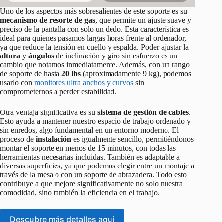
Uno de los aspectos más sobresalientes de este soporte es su
mecanismo de resorte de gas
, que permite un ajuste suave y
preciso de la pantalla con solo un dedo. Esta característica es
ideal para quienes pasamos largas horas frente al ordenador,
ya que reduce la tensión en cuello y espalda. Poder ajustar la
altura
y
ángulos
de inclinación y giro sin esfuerzo es un
cambio que notamos inmediatamente. Además, con un rango
de soporte de hasta
20 lbs
(aproximadamente 9 kg), podemos
usarlo con
monitores ultra anchos y curvos
sin
comprometernos a perder estabilidad.
Otra ventaja significativa es su
sistema de gestión de cables
.
Esto ayuda a mantener nuestro espacio de trabajo ordenado y
sin enredos, algo fundamental en un entorno moderno. El
proceso de
instalación
es igualmente sencillo, permitiéndonos
montar el soporte en menos de 15 minutos, con todas las
herramientas necesarias incluidas. También es adaptable a
diversas superficies, ya que podemos elegir entre un montaje a
través de la mesa o con un soporte de abrazadera. Todo esto
contribuye a que mejore significativamente no solo nuestra
comodidad, sino también la eficiencia en el trabajo.
Descubre más detalles aquí