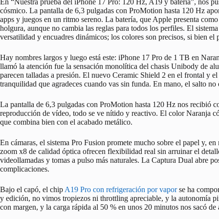
En “Nuestra prueba del iPhone 17 Pro: 120 Hz, A19 y batería”, nos p
cósmico. La pantalla de 6,3 pulgadas con ProMotion hasta 120 Hz aport
apps y juegos en un ritmo sereno. La batería, que Apple presenta como 
holgura, aunque no cambia las reglas para todos los perfiles. El sistem
versatilidad y encuadres dinámicos; los colores son precisos, si bien el
Hay nombres largos y luego está este: iPhone 17 Pro de 1 TB en Naran
llamó la atención fue la sensación monolítica del chasis Unibody de alum
parecen talladas a presión. El nuevo Ceramic Shield 2 en el frontal y el
tranquilidad que agradeces cuando vas sin funda. En mano, el salto no e
La pantalla de 6,3 pulgadas con ProMotion hasta 120 Hz nos recibió con
reproducción de vídeo, todo se ve nítido y reactivo. El color Naranja 
que combina bien con el acabado metálico.
En cámaras, el sistema Pro Fusion promete mucho sobre el papel y, en n
zoom x8 de calidad óptica ofrecen flexibilidad real sin arruinar el detal
videollamadas y tomas a pulso más naturales. La Captura Dual abre posib
complicaciones.
Bajo el capó, el chip
A19 Pro con refrigeración por vapor
se ha comport
y edición, no vimos tropiezos ni throttling apreciable, y la autonomía pi
con margen, y la carga rápida al 50 % en unos 20 minutos nos sacó de