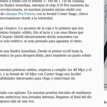
usimos a fondo con el iPhone 17 Pro de 1 TB en Naranja
a fluidez inmediata, mientras el chip A19 Pro mantiene las
revolucionaria, en nuestras jornadas mixtas rindió con
a de
cámaras Pro Fusion
, con la frontal Center Stage, ofrece
 procesamiento tiende a la sobriedad.
ja cósmico. Lo sacamos de la caja y lo primero que nos
inio forjado: sólido, frío al tacto y con unas líneas que
 Ceramic Shield ultrarresistente detrás transmiten esa
s solo estético: se nota pensado para aguantar el ritmo.
 una fluidez inmediata. Desde el primer scroll hasta la
cósmico no pasa desapercibido, pero mantiene un punto sobrio
uestras primeras salidas, empieza a cumplir: los 48 Mpx y el
le, y la frontal de 18 Mpx con Center Stage nos facilitó
ilidades interesantes para vlogs y entrevistas sin
ado con aplomo. En nuestras pruebas iniciales de multitarea
nta ambiciosa: tras jornadas intensas, llegamos al final del día
 apuros más de una vez.
P