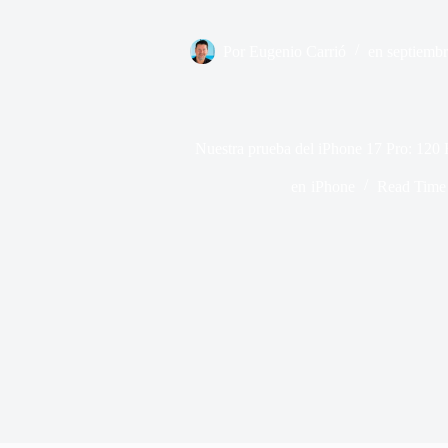
Por
Eugenio Carrió
en
septiembr
Nuestra prueba del iPhone 17 Pro: 120 
en
iPhone
Read Time