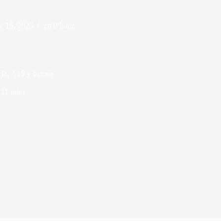
e 15, 2025
en
iPhone
Hz, A19 y batería
11 mins