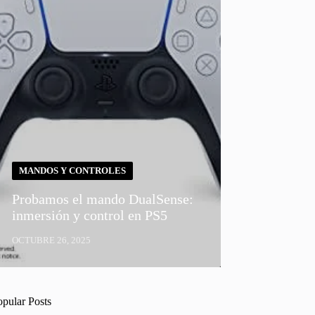
MANDOS Y CONTROLES
Probamos el mando DualSense:
inmersión y control en PS5
OCTUBRE 26, 2025
opular Posts