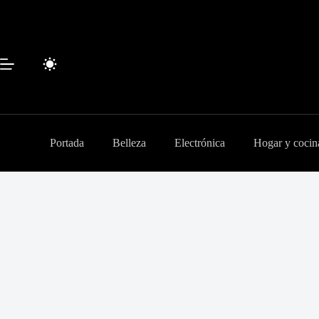
Saltar
al
contenido
Portada
Belleza
Electrónica
Hogar y cocin