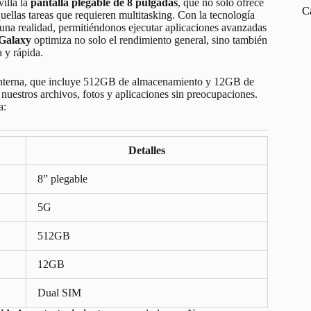
villa la
pantalla plegable de 8 pulgadas
, que no solo ofrece
C
uellas tareas que requieren multitasking. Con la tecnología
una realidad, permitiéndonos ejecutar aplicaciones avanzadas
l Galaxy
optimiza no solo el rendimiento general, sino también
a y rápida.
interna, que incluye 512GB de almacenamiento y 12GB de
uestros archivos, fotos y aplicaciones sin preocupaciones.
a:
Detalles
8” plegable
5G
512GB
12GB
Dual SIM