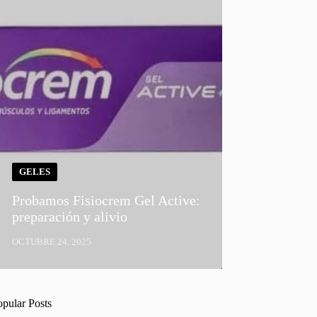
GELES
Probamos Fisiocrem Gel Active:
preparación y alivio
OCTUBRE 24, 2025
opular Posts