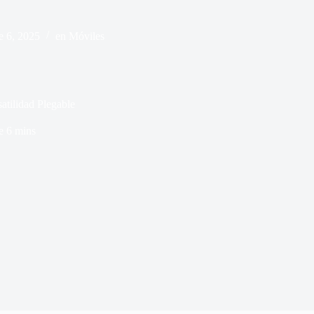
e 6, 2025
en
Móviles
atilidad Plegable
e
6 mins