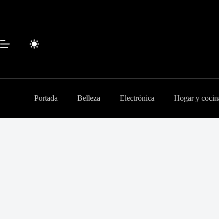
Saltar
al
contenido
Portada
Belleza
Electrónica
Hogar y cocin