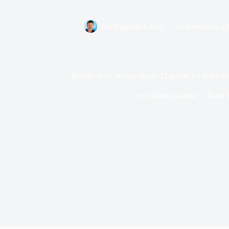
Por
Eugenio Carrió
en
noviembre 23
Reseña del Calienta camas TLgreen: La Solución 
en
Calienta camas
Read 