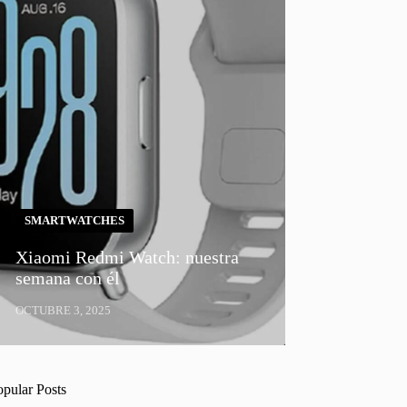
SMARTWATCHES
Xiaomi Redmi Watch: nuestra
semana con él
OCTUBRE 3, 2025
opular Posts