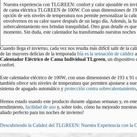
Nuestra experiencia con TLGREEN: confort y calor ajustable en invier
de cama eléctrica TLGREEN de 100W. Con unas dimensiones de 193 
opción de seis niveles de temperatura nos permite personalizar la ca
envolvernos en su calor suave después de un largo día. Además, la f
sobrecalentamiento nos brindan tranquilidad. Otro gran detalle es que 
momento. Sin duda, este calentador ha transformado nuestras noches 
Cuando llega el invierno, cada vez nos resulta más difícil salir de la ca
de las mayores delicias de la temporada
fría es la sensación de calidez
a
Calentador Eléctrico de Cama Individual TLgreen
, un dispositivo
confort.
Este calentador eléctrico de 100W, con unas dimensiones de 193 x 91 c
también ofrece seis niveles de temperatura que permiten ajustarse a nu
sistema de apagado automático y
protección contra sobrecalentamiento
Hemos estado usando este producto durante algunas semanas y, en este 
rendimiento,
facilidad de uso
y, sobre todo, cómo ha mejorado nuestras n
aliado perfecto para tus noches de invierno!
Descubriendo la Calidez del TLGREEN: Nuestra Experiencia con la C