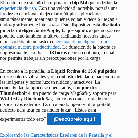
El modelo de este año incorpora un
chip M4
que redefine la
experiencia de uso
. Con una velocidad increíble, notarás una
fluidez excepcional al ejecutar múltiples aplicaciones
simultáneamente, ideal para quienes editan videos o juegan a
títulos gráficamente intensivos. Este dispositivo está
diseñado
para la inteligencia de Apple
, lo que significa que no solo es
potente, sino también intuitivo, facilitando nuestras tareas
diarias mediante un sistema
personal de inteligencia que
optimiza nuestra productividad
. La duración de la batería es
impresionante, con hasta
18 horas
de uso continuo, lo cual
nos permite trabajar sin preocupaciones por la carga.
En cuanto a la pantalla, la
Liquid Retina de 13.6 pulgadas
ofrece colores vibrantes y un contraste detallado, haciendo que
las imágenes y textos luzcan nítidos y atractivos. La
conectividad tampoco se queda atrás; con
puertos
Thunderbolt 4
, un puerto de carga MagSafe y soporte para
Wi-Fi 6E y Bluetooth 5.3
, podemos conectar fácilmente
dispositivos externos. Es un aparato ligero y ultra-portátil,
perfecto para usar en cualquier lugar. ¿Listos para
¡Descúbrelo aquí!
experimentar todo esto?
Explorando las Características Estelares de la Pantalla y el