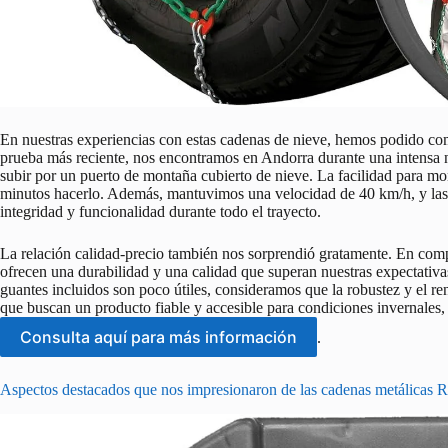
En nuestras experiencias con estas cadenas de nieve, hemos podido com
prueba más reciente, nos encontramos en Andorra durante una intensa n
subir por un puerto de montaña cubierto de nieve. La facilidad para mo
minutos hacerlo. Además, mantuvimos una velocidad de 40 km/h, y la
integridad y funcionalidad durante todo el trayecto.
La relación calidad-precio también nos sorprendió gratamente. En com
ofrecen una durabilidad y una calidad que superan nuestras expectativa
guantes incluidos son poco útiles, consideramos que la robustez y el r
que buscan un producto fiable y accesible para condiciones invernales
Consulta aquí para más información
.
Aspectos destacados que nos impresionaron de las cadenas metálicas 