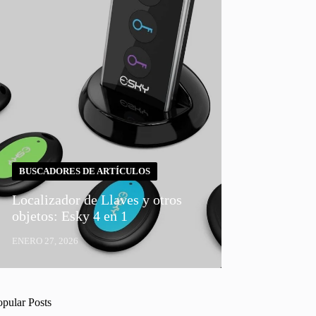
BUSCADORES DE ARTÍCULOS
Localizador de Llaves y otros
objetos: Esky 4 en 1
ENERO 27, 2026
opular Posts