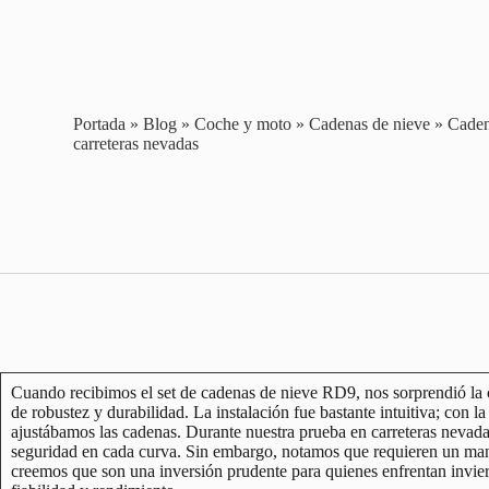
Portada
»
Blog
»
Coche y moto
»
Cadenas de nieve
»
Caden
carreteras nevadas
Cuando recibimos el set de cadenas de nieve RD9, nos sorprendió la c
de robustez y durabilidad. La instalación fue bastante intuitiva; con l
ajustábamos las cadenas. Durante nuestra prueba en carreteras nevada
seguridad en cada curva. Sin embargo, notamos que requieren un mant
creemos que son una inversión prudente para quienes enfrentan invie