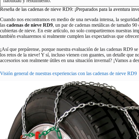
fiabilidad y rendimiento.
Reseña de las cadenas de nieve RD9: ¡Preparados para la aventura inve
Cuando nos encontramos en medio de una nevada intensa, la seguridad 
las
cadenas de nieve RD9
, un par de cadenas metálicas de tamaño 90 q
cubiertas de nieve. En este artículo, no solo compartiremos nuestras im
también evaluaremos si realmente cumplen las expectativas que ofrecen
¡Así que prepárense, porque nuestra evaluación de las cadenas RD9 se
los retos de la nieve! Y sí, incluso vienen con guantes, un detalle que 
accesorios son realmente útiles en una situación invernal? ¡Vamos a des
Visión general de nuestras experiencias con las cadenas de nieve RD9