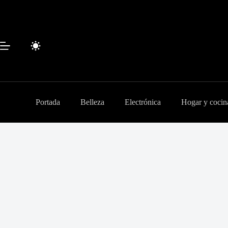
Saltar
al
contenido
Portada
Belleza
Electrónica
Hogar y cocin