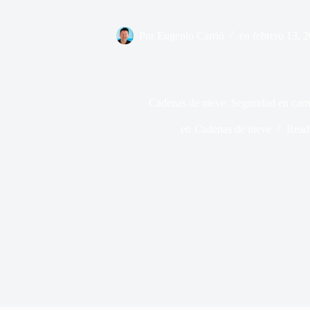
Por
Eugenio Carrió
en
febrero 13, 
Cadenas de nieve: Seguridad en carr
en
Cadenas de nieve
Read