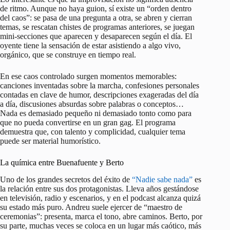
de ritmo. Aunque no haya guion, sí existe un “orden dentro
del caos”: se pasa de una pregunta a otra, se abren y cierran
temas, se rescatan chistes de programas anteriores, se juegan
mini-secciones que aparecen y desaparecen según el día. El
oyente tiene la sensación de estar asistiendo a algo vivo,
orgánico, que se construye en tiempo real.
En ese caos controlado surgen momentos memorables:
canciones inventadas sobre la marcha, confesiones personales
contadas en clave de humor, descripciones exageradas del día
a día, discusiones absurdas sobre palabras o conceptos…
Nada es demasiado pequeño ni demasiado tonto como para
que no pueda convertirse en un gran gag. El programa
demuestra que, con talento y complicidad, cualquier tema
puede ser material humorístico.
La química entre Buenafuente y Berto
Uno de los grandes secretos del éxito de
“Nadie sabe nada”
es
la relación entre sus dos protagonistas. Lleva años gestándose
en televisión, radio y escenarios, y en el podcast alcanza quizá
su estado más puro. Andreu suele ejercer de “maestro de
ceremonias”: presenta, marca el tono, abre caminos. Berto, por
su parte, muchas veces se coloca en un lugar más caótico, más