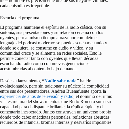
incertidumbre es precisamente una de sus mayores virtudes:
cada episodio es irrepetible.
Esencia del programa
El programa mantiene el espíritu de la radio clásica, con su
sintonía, sus presentaciones y su relación cercana con los
oyentes, pero al mismo tiempo abraza por completo el
lenguaje del podcast moderno: se puede escuchar cuando y
donde se quiera, se consume en audio y vídeo, y su
comunidad crece y se alimenta en redes sociales. Esto le
permite conectar tanto con oyentes que llevan décadas
escuchando radio como con nuevas generaciones
acostumbradas al contenido bajo demanda.
Desde su lanzamiento,
“
Nadie sabe nada
”
ha ido
evolucionando, pero sin traicionar su núcleo: la complicidad
entre sus dos presentadores. Andreu Buenafuente aporta la
experiencia de años de televisión y radio
, el dominio del ritmo
y la estructura del show, mientras que Berto Romero suma su
capacidad para el disparate brillante, la réplica rápida y el
comentario inesperado. Juntos construyen un universo propio
donde todo cabe: anécdotas personales, reflexiones absurdas,
recuerdos de infancia, bromas internas y desvaríos imposibles.