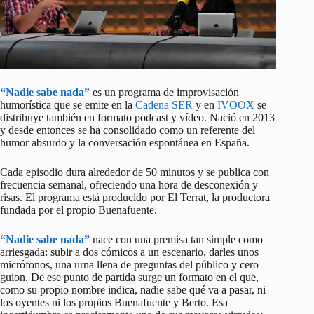
“Nadie sabe nada”
es un programa de improvisación
humorística que se emite en la
Cadena SER
y en
IVOOX
se
distribuye también en formato podcast y vídeo. Nació en 2013
y desde entonces se ha consolidado como un referente del
humor absurdo y la conversación espontánea en España.
Cada episodio dura alrededor de 50 minutos y se publica con
frecuencia semanal, ofreciendo una hora de desconexión y
risas. El programa está producido por El Terrat, la productora
fundada por el propio Buenafuente.
“Nadie sabe nada”
nace con una premisa tan simple como
arriesgada: subir a dos cómicos a un escenario, darles unos
micrófonos, una urna llena de preguntas del público y cero
guion. De ese punto de partida surge un formato en el que,
como su propio nombre indica, nadie sabe qué va a pasar, ni
los oyentes ni los propios Buenafuente y Berto. Esa