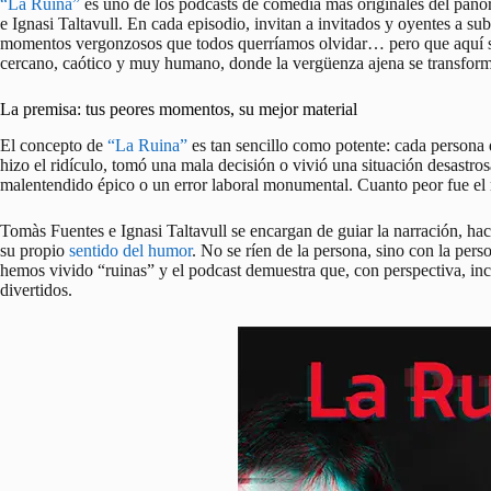
“La Ruina”
es uno de los podcasts de comedia más originales del pan
e Ignasi Taltavull. En cada episodio, invitan a invitados y oyentes a su
momentos vergonzosos que todos querríamos olvidar… pero que aquí se
cercano, caótico y muy humano, donde la vergüenza ajena se transform
La premisa: tus peores momentos, su mejor material
El concepto de
“La Ruina”
es tan sencillo como potente: cada persona 
hizo el ridículo, tomó una mala decisión o vivió una situación desastrosa
malentendido épico o un error laboral monumental. Cuanto peor fue el
Tomàs Fuentes e Ignasi Taltavull se encargan de guiar la narración, hac
su propio
sentido del humor
. No se ríen de la persona, sino con la per
hemos vivido “ruinas” y el podcast demuestra que, con perspectiva, in
divertidos.