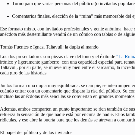
Turno para que varias personas del público (o invitados populare
Comentarios finales, elección de la “ruina” más memorable del e
Ese formato mixto, con invitados profesionales y gente anónima, hace q
anécdota más desternillante vendrá de un cómico con tablas o de alguie
Tomàs Fuentes e Ignasi Taltavull: la dupla al mando
Los dos presentadores son piezas clave del tono y el éxito de
“La Ruin
irónico y ligeramente gamberro, con una capacidad especial para rematar
Taltavull, por su parte, se mueve muy bien entre el sarcasmo, la incredu
cada giro de las historias.
Juntos forman una dupla muy equilibrada: se dan pie, se interrumpen en
cuándo entrar con un comentario que dispara la risa del público. Su co
incluso las anécdotas más sencillas se conviertan en grandes momento
Además, ambos comparten un punto importante: se ríen también de sus 
refuerza la sensación de que nadie está por encima de nadie. Ellos tamb
ridículas, y eso abre la puerta para que los demás se atrevan a compartir
El papel del público y de los invitados