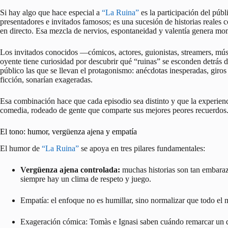
Si hay algo que hace especial a
“La Ruina”
es la participación del púb
presentadores e invitados famosos; es una sucesión de historias reales
en directo. Esa mezcla de nervios, espontaneidad y valentía genera m
Los invitados conocidos —cómicos, actores, guionistas, streamers, mús
oyente tiene curiosidad por descubrir qué “ruinas” se esconden detrás de
público las que se llevan el protagonismo: anécdotas inesperadas, giros 
ficción, sonarían exageradas.
Esa combinación hace que cada episodio sea distinto y que la experien
comedia, rodeado de gente que comparte sus mejores peores recuerdos
El tono: humor, vergüenza ajena y empatía
El humor de
“La Ruina”
se apoya en tres pilares fundamentales:
Vergüenza ajena controlada:
muchas historias son tan embarazo
siempre hay un clima de respeto y juego.
Empatía: el enfoque no es humillar, sino normalizar que todo el
Exageración cómica: Tomàs e Ignasi saben cuándo remarcar un de