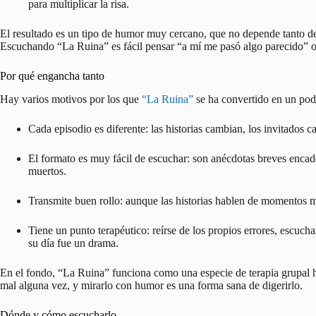
para multiplicar la risa.
El resultado es un tipo de humor muy cercano, que no depende tanto de l
Escuchando “La Ruina” es fácil pensar “a mí me pasó algo parecido” o r
Por qué engancha tanto
Hay varios motivos por los que
“La Ruina”
se ha convertido en un pod
Cada episodio es diferente: las historias cambian, los invitados 
El formato es muy fácil de escuchar: son anécdotas breves encade
muertos.
Transmite buen rollo: aunque las historias hablen de momentos ma
Tiene un punto terapéutico: reírse de los propios errores, escuch
su día fue un drama.
En el fondo, “La Ruina” funciona como una especie de terapia grupal
mal alguna vez, y mirarlo con humor es una forma sana de digerirlo.
Dónde y cómo escucharlo