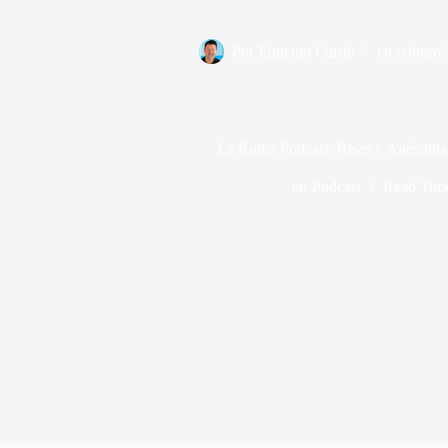
Por
Eugenio Carrió
en
febrero
La Ruina Podcast: Risas y Anécdotas
en
Podcast
Read Tim