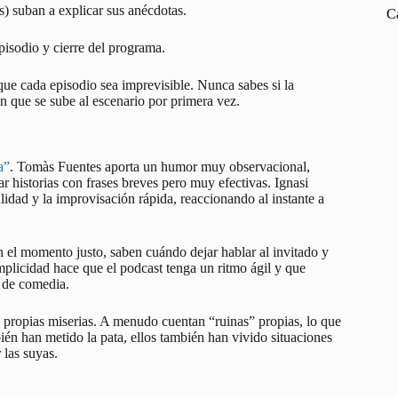
s) suban a explicar sus anécdotas.
C
pisodio y cierre del programa.
ue cada episodio sea imprevisible. Nunca sabes si la
n que se sube al escenario por primera vez.
a”
. Tomàs Fuentes aporta un humor muy observacional,
 historias con frases breves pero muy efectivas. Ignasi
lidad y la improvisación rápida, reaccionando al instante a
 el momento justo, saben cuándo dejar hablar al invitado y
mplicidad hace que el podcast tenga un ritmo ágil y que
s de comedia.
propias miserias. A menudo cuentan “ruinas” propias, lo que
ién han metido la pata, ellos también han vivido situaciones
 las suyas.