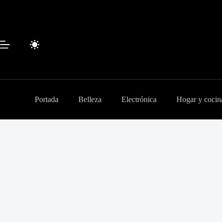
Saltar
al
contenido
Portada
Belleza
Electrónica
Hogar y cocin