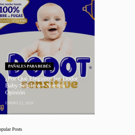
PAÑALES PARA BEBÉS
¿Por Qué Elegimos los Dodot
Baby Sensitive? Nuestra
Opinión
ENERO 12, 2026
opular Posts